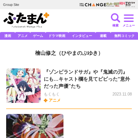
Group Site
検索
メニュー
漫画
アニメ
ゲーム
ドラマ映画
インタビュー
連載
無料コミック
檜山修之
（ひやまのぶゆき）
『ゾンビランドサガ』や『鬼滅の刃』
にも…キャスト欄を見てビビった“意外
だった声優”たち
もくもく
2023.11.08
アニメ