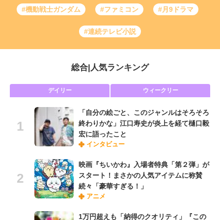
#機動戦士ガンダム
#ファミコン
#月9ドラマ
#連続テレビ小説
総合
|
人気ランキング
デイリー
ウィークリー
「自分の絵ごと、このジャンルはそろそろ
終わりかな」江口寿史が炎上を経て樋口毅
宏に語ったこと
インタビュー
映画『ちいかわ』入場者特典「第２弾」が
スタート！まさかの人気アイテムに称賛
続々「豪華すぎる！」
アニメ
1万円超えも「納得のクオリティ」『この