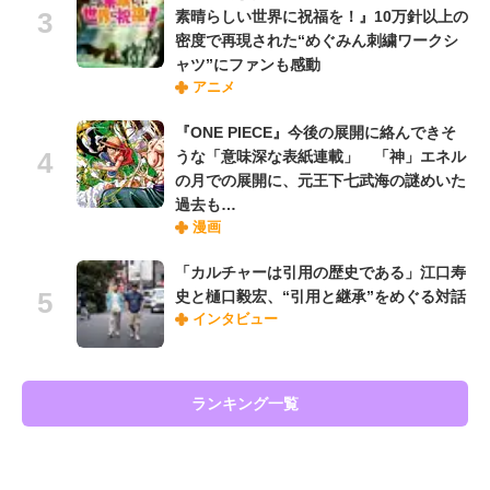
素晴らしい世界に祝福を！』10万針以上の
密度で再現された“めぐみん刺繍ワークシ
ャツ”にファンも感動
アニメ
『ONE PIECE』今後の展開に絡んできそ
うな「意味深な表紙連載」 「神」エネル
の月での展開に、元王下七武海の謎めいた
過去も…
漫画
「カルチャーは引用の歴史である」江口寿
史と樋口毅宏、“引用と継承”をめぐる対話
インタビュー
ランキング一覧