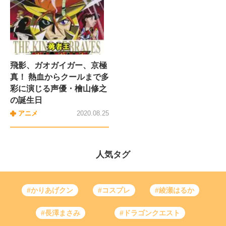
飛影、ガオガイガー、京極
真！ 熱血からクールまで多
彩に演じる声優・檜山修之
の誕生日
アニメ
2020.08.25
人気タグ
#かりあげクン
#コスプレ
#綾瀬はるか
#長澤まさみ
#ドラゴンクエスト