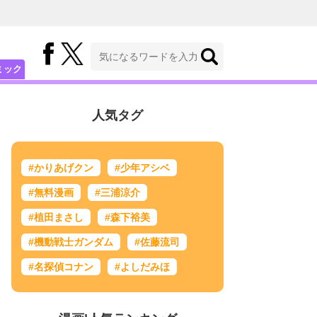
ミック
人気タグ
#かりあげクン
#少年アシベ
#無料漫画
#三浦涼介
#植田まさし
#森下裕美
#機動戦士ガンダム
#佐藤流司
#名探偵コナン
#よしだみほ