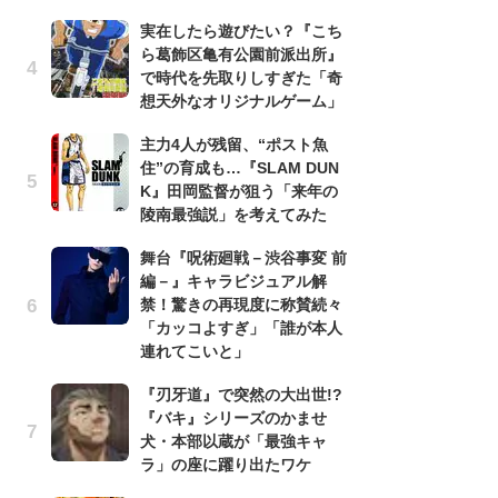
実在したら遊びたい？『こち
『
ら葛飾区亀有公園前派出所』
残
で時代を先取りしすぎた「奇
ー
想天外なオリジナルゲーム」
な
イ
主力4人が残留、“ポスト魚
住”の育成も…『SLAM DUN
ア
K』田岡監督が狙う「来年の
ー
陵南最強説」を考えてみた
場
ァ
舞台『呪術廻戦－渋谷事変 前
編－』キャラビジュアル解
努
禁！驚きの再現度に称賛続々
ジ
「カッコよすぎ」「誰が本人
鬼
連れてこいと」
の
『刃牙道』で突然の大出世!?
怖
『バキ』シリーズのかませ
代
犬・本部以蔵が「最強キャ
加
ラ」の座に躍り出たワケ
思