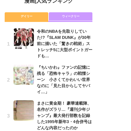
漫画
|
人気ランキング
デイリー
ウィークリー
令和のNBAを先取りしてい
舞
た!?『SLAM DUNK』が30年
編
前に描いた「驚きの戦術」ス
禁
トレッチ5に大型ポイントガー
「
ドも…
連
『ちいかわ』ファンの記憶に
令
残る「恐怖キャラ」の戦慄シ
た!
ーン 小さくてかわいい世界
前
なのに「見た目からしてヤバ
ト
イ…」
ド
まさに黄金期！ 豪華連載陣、
『
名作がズラリ…『週刊少年ジ
に
ャンプ』最大発行部数を記録
も
した1995年新年3・4合併号は
を
どんな内容だったのか
役