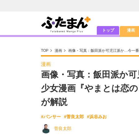
トップ
漫画
TOP
漫画
画像・写真：飯田派か可児江派か…今一番
漫画
画像・写真：飯田派か可
少女漫画『やまとは恋の
が解説
#パンサー
#菅良太郎
#浜谷みお
菅良太郎