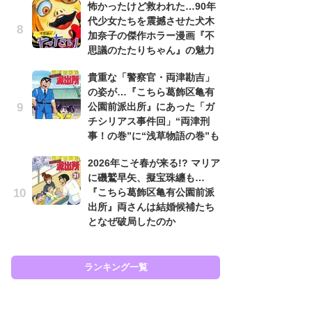
怖かったけど救われた…90年
原
代少女たちを震撼させた犬木
闘
加奈子の傑作ホラー漫画『不
ア
思議のたたりちゃん』の魅力
の
貴重な「警察官・両津勘吉」
え
の姿が…『こちら葛飾区亀有
ラ
公園前派出所』にあった「ガ
ン
チシリアス事件回」“両津刑
な
事！の巻”に“浅草物語の巻”も
ラ
2026年こそ春が来る!? マリア
ま
に磯鷲早矢、擬宝珠纏も…
名
『こちら葛飾区亀有公園前派
ャ
出所』両さんは結婚候補たち
し
となぜ破局したのか
ど
ランキング一覧
ラン