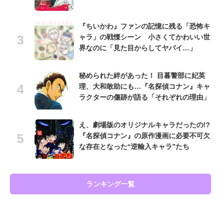
『ちいかわ』ファンの記憶に残る「恐怖キ
ャラ」の戦慄シーン 小さくてかわいい世
界なのに「見た目からしてヤバイ…」
秘められた絆があった！ 目暮警部に妃英
理、大和敢助にも…『名探偵コナン』キャ
ラクターの傷跡が語る「それぞれの理由」
え、劇場版のオリジナルキャラだったの!?
『名探偵コナン』の原作漫画に必要不可欠
な存在となった“逆輸入キャラ”たち
ランキング一覧