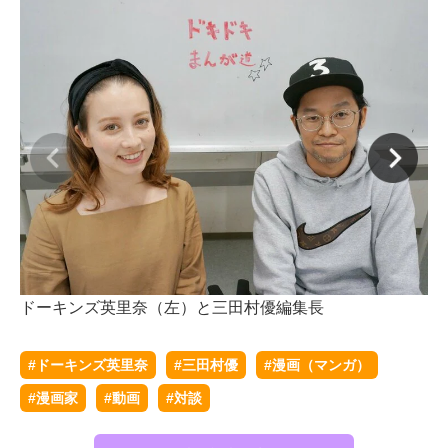
ドーキンズ英里奈（左）と三田村優編集長
#ドーキンズ英里奈
#三田村優
#漫画（マンガ）
#漫画家
#動画
#対談