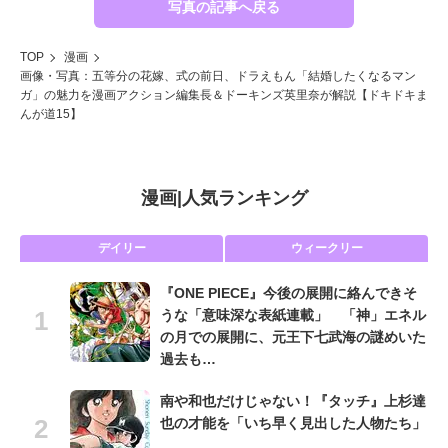
写真の記事へ戻る
TOP
漫画
画像・写真：五等分の花嫁、式の前日、ドラえもん「結婚したくなるマン
ガ」の魅力を漫画アクション編集長＆ドーキンズ英里奈が解説【ドキドキま
んが道15】
漫画
|
人気ランキング
デイリー
ウィークリー
『ONE PIECE』今後の展開に絡んできそ
うな「意味深な表紙連載」 「神」エネル
の月での展開に、元王下七武海の謎めいた
過去も…
南や和也だけじゃない！『タッチ』上杉達
也の才能を「いち早く見出した人物たち」