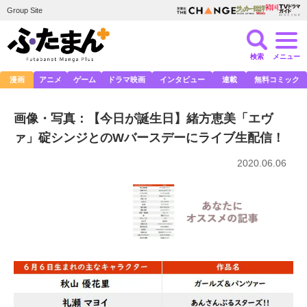
Group Site
検索
メニュー
漫画
アニメ
ゲーム
ドラマ映画
インタビュー
連載
無料コミック
画像・写真：【今日が誕生日】緒方恵美「エヴ
ァ」碇シンジとのWバースデーにライブ生配信！
2020.06.06