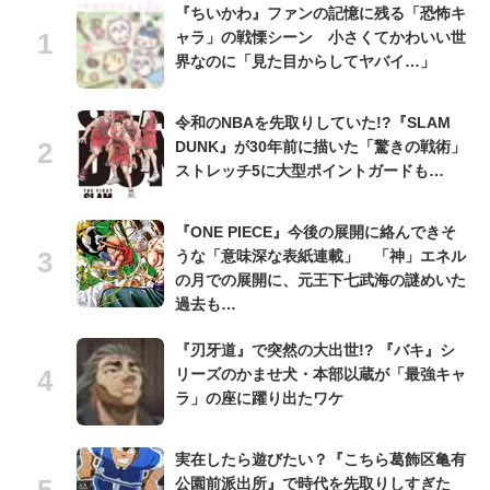
『ちいかわ』ファンの記憶に残る「恐怖キ
ャラ」の戦慄シーン 小さくてかわいい世
界なのに「見た目からしてヤバイ…」
令和のNBAを先取りしていた!?『SLAM
DUNK』が30年前に描いた「驚きの戦術」
ストレッチ5に大型ポイントガードも…
『ONE PIECE』今後の展開に絡んできそ
うな「意味深な表紙連載」 「神」エネル
の月での展開に、元王下七武海の謎めいた
過去も…
『刃牙道』で突然の大出世!? 『バキ』シ
リーズのかませ犬・本部以蔵が「最強キャ
ラ」の座に躍り出たワケ
実在したら遊びたい？『こちら葛飾区亀有
公園前派出所』で時代を先取りしすぎた