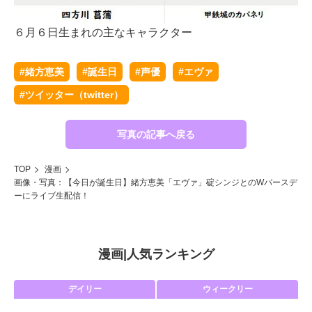
６月６日生まれの主なキャラクター
#緒方恵美
#誕生日
#声優
#エヴァ
#ツイッター（twitter）
写真の記事へ戻る
TOP
漫画
画像・写真：【今日が誕生日】緒方恵美「エヴァ」碇シンジとのWバースデ
ーにライブ生配信！
漫画
|
人気ランキング
デイリー
ウィークリー