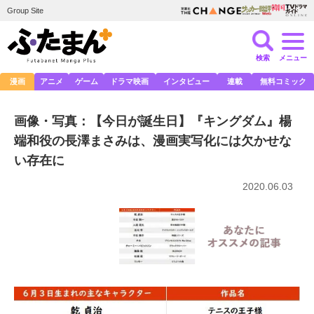
Group Site
検索
メニュー
漫画
アニメ
ゲーム
ドラマ映画
インタビュー
連載
無料コミック
画像・写真：【今日が誕生日】『キングダム』楊
端和役の長澤まさみは、漫画実写化には欠かせな
い存在に
2020.06.03