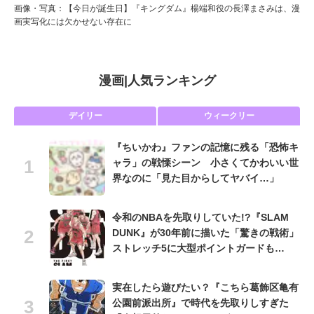
画像・写真：【今日が誕生日】『キングダム』楊端和役の長澤まさみは、漫
画実写化には欠かせない存在に
漫画
|
人気ランキング
デイリー
ウィークリー
『ちいかわ』ファンの記憶に残る「恐怖キ
ャラ」の戦慄シーン 小さくてかわいい世
界なのに「見た目からしてヤバイ…」
令和のNBAを先取りしていた!?『SLAM
DUNK』が30年前に描いた「驚きの戦術」
ストレッチ5に大型ポイントガードも…
実在したら遊びたい？『こちら葛飾区亀有
公園前派出所』で時代を先取りしすぎた