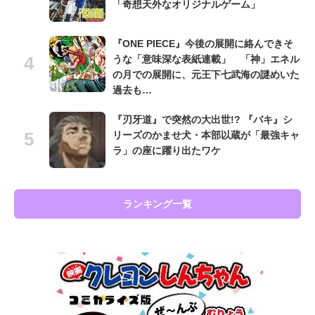
「奇想天外なオリジナルゲーム」
『ONE PIECE』今後の展開に絡んできそ
うな「意味深な表紙連載」 「神」エネル
の月での展開に、元王下七武海の謎めいた
過去も…
『刃牙道』で突然の大出世!? 『バキ』シ
リーズのかませ犬・本部以蔵が「最強キャ
ラ」の座に躍り出たワケ
ランキング一覧