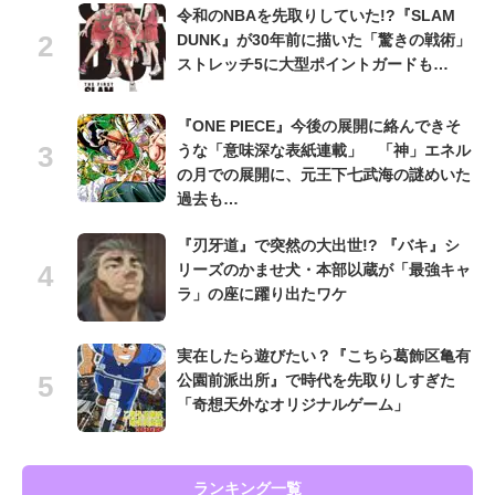
令和のNBAを先取りしていた!?『SLAM
DUNK』が30年前に描いた「驚きの戦術」
ストレッチ5に大型ポイントガードも…
『ONE PIECE』今後の展開に絡んできそ
うな「意味深な表紙連載」 「神」エネル
の月での展開に、元王下七武海の謎めいた
過去も…
『刃牙道』で突然の大出世!? 『バキ』シ
リーズのかませ犬・本部以蔵が「最強キャ
ラ」の座に躍り出たワケ
実在したら遊びたい？『こちら葛飾区亀有
公園前派出所』で時代を先取りしすぎた
「奇想天外なオリジナルゲーム」
ランキング一覧