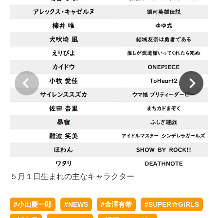
５
５月１日生まれの主なキャラクター
#小山慶一郎
#NEWS
#金澤有希
#SUPER☆GiRLS