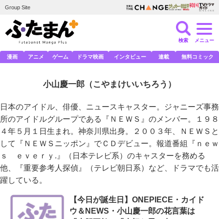
Group Site
検索
メニュー
漫画
アニメ
ゲーム
ドラマ映画
インタビュー
連載
無料コミック
小山慶一郎
（こやまけいいちろう）
日本のアイドル、俳優、ニュースキャスター。ジャニーズ事務
所のアイドルグループである『ＮＥＷＳ』のメンバー。１９８
４年５月１日生まれ。神奈川県出身。２００３年、ＮＥＷＳと
して『ＮＥＷＳニッポン』でＣＤデビュー。報道番組『ｎｅｗ
ｓ ｅｖｅｒｙ.』（日本テレビ系）のキャスターを務める
他、『重要参考人探偵』（テレビ朝日系）など、ドラマでも活
躍している。
【今日が誕生日】ONEPIECE・カイド
ウ＆NEWS・小山慶一郎の花言葉は