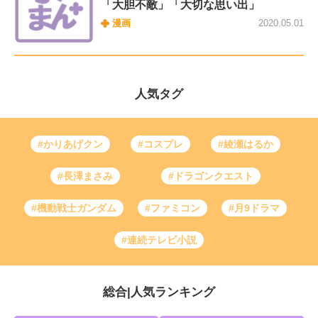
「大胆不敵」「大切な思い出」
漫画
2020.05.01
人気タグ
#かりあげクン
#コスプレ
#綾瀬はるか
#長澤まさみ
#ドラゴンクエスト
#機動戦士ガンダム
#ファミコン
#月9ドラマ
#連続テレビ小説
総合
|
人気ランキング