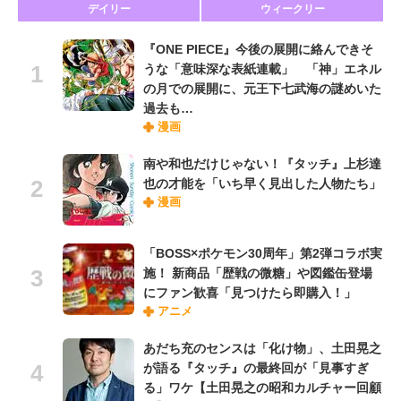
デイリー
ウィークリー
『ONE PIECE』今後の展開に絡んできそ
うな「意味深な表紙連載」 「神」エネル
の月での展開に、元王下七武海の謎めいた
過去も…
漫画
南や和也だけじゃない！『タッチ』上杉達
也の才能を「いち早く見出した人物たち」
漫画
「BOSS×ポケモン30周年」第2弾コラボ実
施！ 新商品「歴戦の微糖」や図鑑缶登場
にファン歓喜「見つけたら即購入！」
アニメ
あだち充のセンスは「化け物」、土田晃之
が語る『タッチ』の最終回が「見事すぎ
る」ワケ【土田晃之の昭和カルチャー回顧