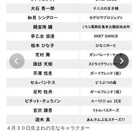
４
４月３０日生まれの主なキャラクター