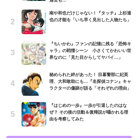
過去も…
南や和也だけじゃない！『タッチ』上杉達
也の才能を「いち早く見出した人物たち」
『ちいかわ』ファンの記憶に残る「恐怖キ
ャラ」の戦慄シーン 小さくてかわいい世
界なのに「見た目からしてヤバイ…」
秘められた絆があった！ 目暮警部に妃英
理、大和敢助にも…『名探偵コナン』キャ
ラクターの傷跡が語る「それぞれの理由」
『はじめの一歩』一歩が引退したのはな
ぜ？ その後の活動＆復帰説が囁かれる理
由を考察してみた