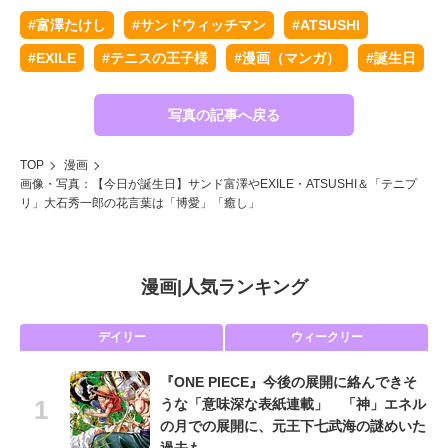
#富澤たけし
#サンドウィッチマン
#ATSUSHI
#EXILE
#テニスの王子様
#漫画（マンガ）
#誕生日
写真の記事へ戻る
TOP
漫画
画像・写真：【今日が誕生日】サンド富澤やEXILE・ATSUSHI＆「テニプ
リ」大石秀一郎の花言葉は「博愛」「癒し」
漫画
|
人気ランキング
デイリー
ウィークリー
『ONE PIECE』今後の展開に絡んできそ
うな「意味深な表紙連載」 「神」エネル
の月での展開に、元王下七武海の謎めいた