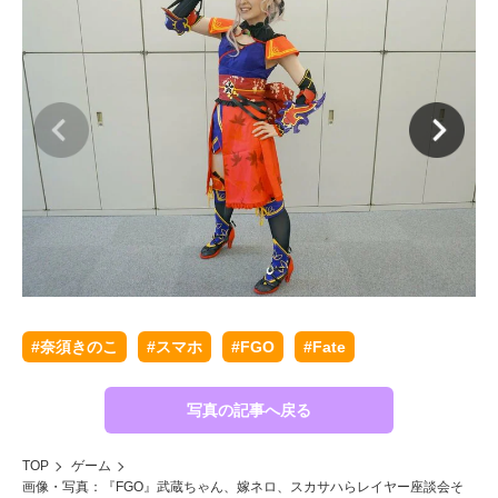
#奈須きのこ
#スマホ
#FGO
#Fate
写真の記事へ戻る
TOP
ゲーム
画像・写真：『FGO』武蔵ちゃん、嫁ネロ、スカサハらレイヤー座談会そ