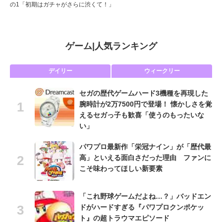
の1「初期はガチャがさらに渋くて！」
ゲーム
|
人気ランキング
デイリー
ウィークリー
セガの歴代ゲームハード3機種を再現した
腕時計が2万7500円で登場！ 懐かしさを覚
えるセガっ子も歓喜「使うのもったいな
い」
パワプロ最新作「栄冠ナイン」が「歴代最
高」といえる面白さだった理由 ファンに
こそ味わってほしい新要素
「これ野球ゲームだよね…？」バッドエン
ドがハードすぎる『パワプロクンポケッ
ト』の超トラウマエピソード