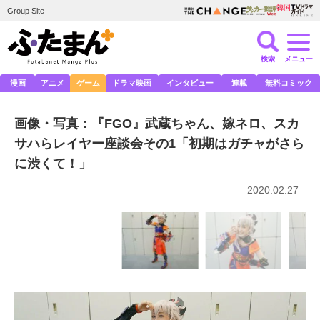
Group Site
検索
メニュー
漫画
アニメ
ゲーム
ドラマ映画
インタビュー
連載
無料コミック
画像・写真：『FGO』武蔵ちゃん、嫁ネロ、スカ
サハらレイヤー座談会その1「初期はガチャがさら
に渋くて！」
2020.02.27