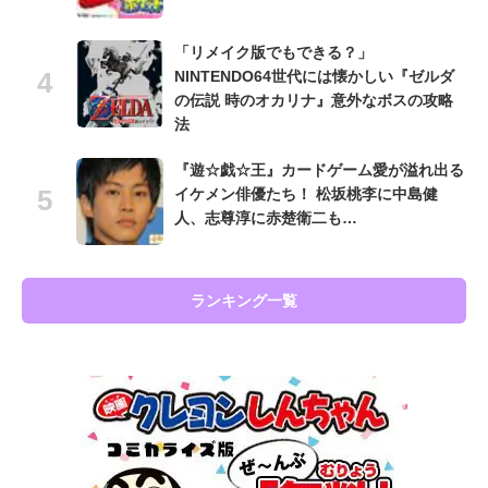
「リメイク版でもできる？」
NINTENDO64世代には懐かしい『ゼルダ
の伝説 時のオカリナ』意外なボスの攻略
法
『遊☆戯☆王』カードゲーム愛が溢れ出る
イケメン俳優たち！ 松坂桃李に中島健
人、志尊淳に赤楚衛二も…
ランキング一覧