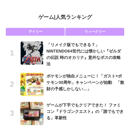
ゲーム
|
人気ランキング
デイリー
ウィークリー
「リメイク版でもできる？」
NINTENDO64世代には懐かしい『ゼルダ
の伝説 時のオカリナ』意外なボスの攻略
法
ポケモンが独自メニューに！「ガスト×ポ
ケモン30周年」キャンペーンが始動 「散
財の予感しかしない…」
ゲームが下手でもクリアできた！ ファミ
コン『ドラゴンクエスト』の「誰でもでき
る」革新性