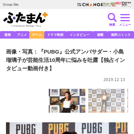
Group Site
検索
メニュー
漫画
アニメ
ゲーム
ドラマ映画
インタビュー
連載
無料コミック
画像・写真：『PUBG』公式アンバサダー・小島
瑠璃子が芸能生活10周年に悩みを吐露【独占イン
タビュー動画付き】
2019.12.13