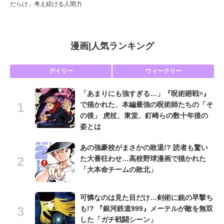
だらけ」考え続ける人間力
漫画
|
人気ランキング
デイリー
ウィークリー
「あまりにも強すぎる…」『呪術廻戦≡』
で描かれた、本編最強の呪術師たちの「そ
の後」 虎杖、東堂、釘崎らの数十年後の
姿とは
あの強豪校がまさかの敗退!? 読者も驚い
た大番狂わせ…高校野球漫画で描かれた
「大本命チームの敗北」
可憐なのは見た目だけ…剣術に銃の早撃ち
も!? 『銀河鉄道999』メーテルが敵を無双
した「ガチ戦闘シーン」