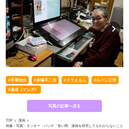
#手塚治虫
#赤塚不二夫
#ドラえもん
#ルパン三世
#漫画（マンガ）
写真の記事へ戻る
TOP
漫画
画像・写真：モンキー・パンチ「長い間、漫画を研究してもわからないこと