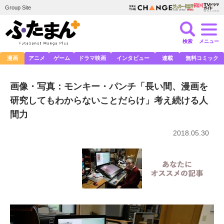
Group Site
検索
メニュー
漫画
アニメ
ゲーム
ドラマ映画
インタビュー
連載
無料コミック
画像・写真：モンキー・パンチ「長い間、漫画を
研究してもわからないことだらけ」考え続ける人
間力
2018.05.30