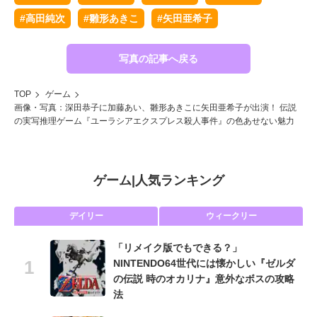
#高田純次
#雛形あきこ
#矢田亜希子
写真の記事へ戻る
TOP
ゲーム
画像・写真：深田恭子に加藤あい、雛形あきこに矢田亜希子が出演！ 伝説
の実写推理ゲーム『ユーラシアエクスプレス殺人事件』の色あせない魅力
ゲーム
|
人気ランキング
デイリー
ウィークリー
「リメイク版でもできる？」
NINTENDO64世代には懐かしい『ゼルダ
の伝説 時のオカリナ』意外なボスの攻略
法