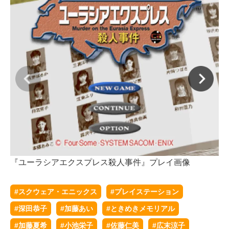
『ユーラシアエクスプレス殺人事件』プレイ画像
『
#スクウェア・エニックス
#プレイステーション
#深田恭子
#加藤あい
#ときめきメモリアル
#加藤夏希
#小池栄子
#佐藤仁美
#広末涼子