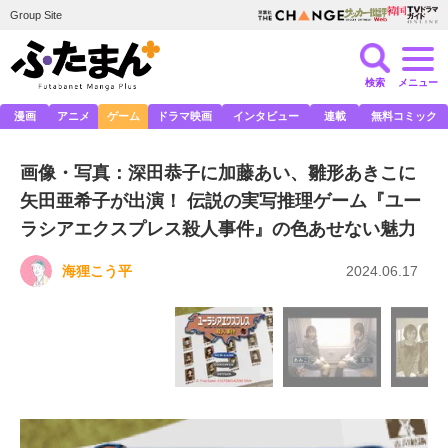
Group Site
検索
メニュー
漫画
アニメ
ゲーム
ドラマ映画
インタビュー
連載
無料コミック
画像・写真：深田恭子に加藤あい、雛形あきこに
矢田亜希子が出演！ 伝説の実写推理ゲーム『ユー
ラシアエクスプレス殺人事件』の色あせない魅力
海狸こう平
2024.06.17