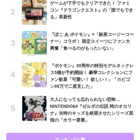
ゲームが下手でもクリアできた！ ファミ
コン『ドラゴンクエスト』の「誰でもでき
る」革新性
『ぽこ あ ポケモン』×「銀座コージーコー
ナー」コラボ！ 限定スイーツにファン大
興奮「食べるのがもったいない」
『ポケモン』30周年の特別モデルネックレ
ス5種が予約開始！ 豪華コレクションにフ
ァン歓喜「可愛い！ 欲しい！」「カビゴ
ン99万で二度見した」
大人になっても忘れられない恐怖…
NINTENDO64『ゼルダの伝説 時のオカリ
ナ』当時のキッズを絶望させたシリーズ屈
指の「ホラー要素」
ランキング一覧