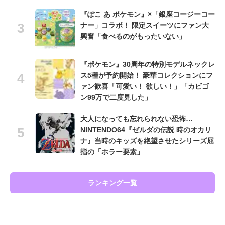
『ぽこ あ ポケモン』×「銀座コージーコー
ナー」コラボ！ 限定スイーツにファン大
興奮「食べるのがもったいない」
『ポケモン』30周年の特別モデルネックレ
ス5種が予約開始！ 豪華コレクションにフ
ァン歓喜「可愛い！ 欲しい！」「カビゴ
ン99万で二度見した」
大人になっても忘れられない恐怖…
NINTENDO64『ゼルダの伝説 時のオカリ
ナ』当時のキッズを絶望させたシリーズ屈
指の「ホラー要素」
ランキング一覧