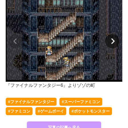
『ファイナルファンタジー6』よりゾゾの町
『
#ファイナルファンタジー
#スーパーファミコン
#ファミコン
#ゲームボーイ
#ポケットモンスター
写真の記事へ戻る