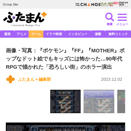
Group Site
検索
メニュー
漫画
アニメ
ゲーム
ドラマ映画
インタビュー
連載
無料コミック
画像・写真：『ポケモン』『FF』『MOTHER』ポ
ップなドット絵でもキッズには怖かった…90年代
RPGで描かれた「恐ろしい街」のホラー演出
ふたまん＋編集部
2023.12.02