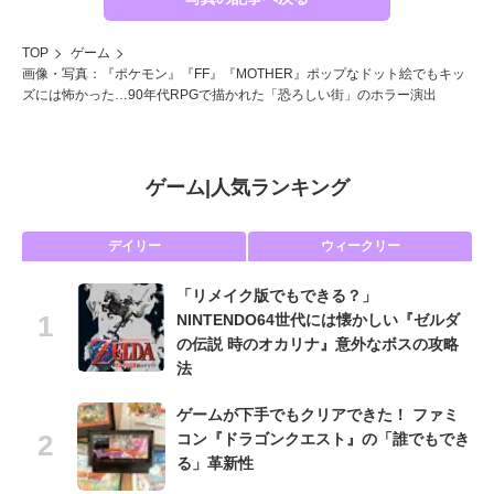
TOP
ゲーム
画像・写真：『ポケモン』『FF』『MOTHER』ポップなドット絵でもキッ
ズには怖かった…90年代RPGで描かれた「恐ろしい街」のホラー演出
ゲーム
|
人気ランキング
デイリー
ウィークリー
「リメイク版でもできる？」
NINTENDO64世代には懐かしい『ゼルダ
の伝説 時のオカリナ』意外なボスの攻略
法
ゲームが下手でもクリアできた！ ファミ
コン『ドラゴンクエスト』の「誰でもでき
る」革新性