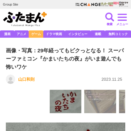
Group Site
検索
メニュー
漫画
アニメ
ゲーム
ドラマ映画
インタビュー
連載
無料コミック
画像・写真：29年経ってもビクっとなる！ スーパ
ーファミコン『かまいたちの夜』がいま遊んでも
怖いワケ
山口和則
2023.11.25