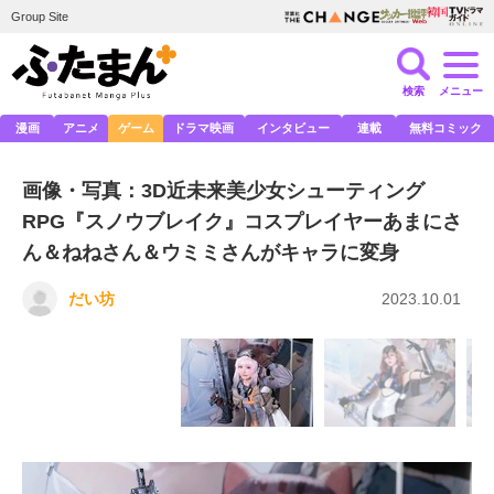
Group Site
検索
メニュー
漫画
アニメ
ゲーム
ドラマ映画
インタビュー
連載
無料コミック
画像・写真：3D近未来美少女シューティング
RPG『スノウブレイク』コスプレイヤーあまにさ
ん＆ねねさん＆ウミミさんがキャラに変身
だい坊
2023.10.01