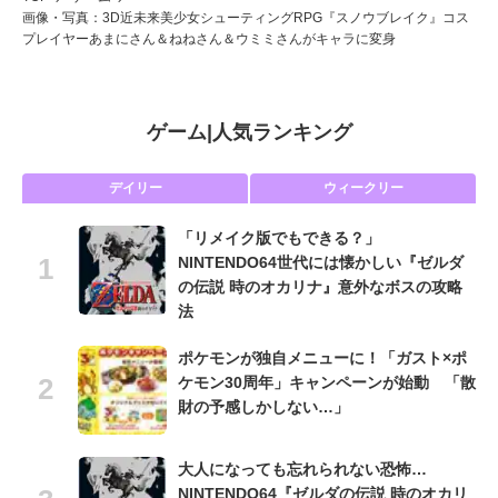
画像・写真：3D近未来美少女シューティングRPG『スノウブレイク』コス
プレイヤーあまにさん＆ねねさん＆ウミミさんがキャラに変身
ゲーム
|
人気ランキング
デイリー
ウィークリー
「リメイク版でもできる？」
NINTENDO64世代には懐かしい『ゼルダ
の伝説 時のオカリナ』意外なボスの攻略
法
ポケモンが独自メニューに！「ガスト×ポ
ケモン30周年」キャンペーンが始動 「散
財の予感しかしない…」
大人になっても忘れられない恐怖…
NINTENDO64『ゼルダの伝説 時のオカリ