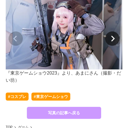
『東京ゲームショウ2023』より、あまにさん（撮影・だ
『
い坊）
坊
#コスプレ
#東京ゲームショウ
写真の記事へ戻る
TOP
ゲーム