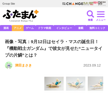
Group Site
検索
メニュー
漫画
アニメ
ゲーム
ドラマ映画
インタビュー
連載
無料コミック
画像・写真：9月12日はセイラ・マスの誕生日！
『機動戦士ガンダム』で彼女が見せた“ニュータイ
プの片鱗”とは？
津田まさき
2023.09.12