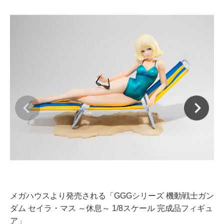
メガハウスより発売される「GGGシリーズ 機動戦士ガン
メ
ダム セイラ・マス ～休息～ 1/8スケール 完成品フィギュ
ダ
ア」
ア