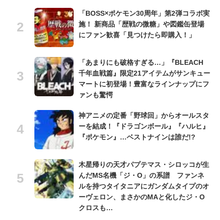
「BOSS×ポケモン30周年」第2弾コラボ実
施！ 新商品「歴戦の微糖」や図鑑缶登場
にファン歓喜「見つけたら即購入！」
「あまりにも破格すぎる…」『BLEACH
千年血戦篇』限定21アイテムがサンキュー
マートに初登場！豊富なラインナップにフ
ァンも驚愕
神アニメの定番「野球回」からオールスタ
ーを結成！『ドラゴンボール』『ハルヒ』
『ポケモン』…ベストナインは誰だ!?
木星帰りの天才パプテマス・シロッコが生
んだMS名機「ジ・O」の系譜 ファンネ
ルを持つタイタニアにガンダムタイプのオ
ーヴェロン、まさかのMAと化したジ・O
クロスも…