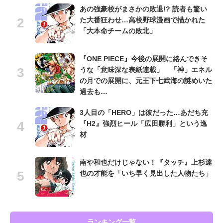
あの強豪校がまさかの敗退!? 読者も驚い
た大番狂わせ…高校野球漫画で描かれた
「大本命チームの敗北」
『ONE PIECE』今後の展開に絡んできそ
うな「意味深な表紙連載」 「神」エネル
の月での展開に、元王下七武海の謎めいた
過去も…
3人目の「HERO」は彼だった…あだち充
『H2』強烈ヒール「広田勝利」という逸
材
南や和也だけじゃない！『タッチ』上杉達
也の才能を「いち早く見出した人物たち」
ランキング一覧