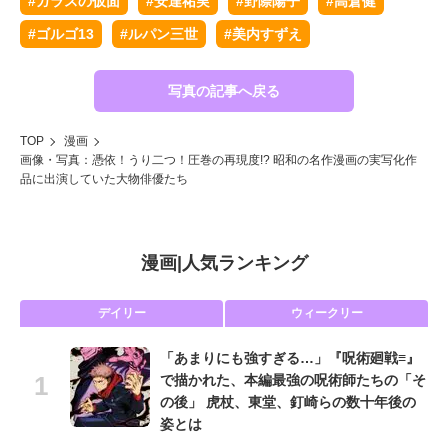
#ガラスの仮面
#安達祐実
#野際陽子
#高倉健
#ゴルゴ13
#ルパン三世
#美内すずえ
写真の記事へ戻る
TOP
漫画
画像・写真：憑依！うり二つ！圧巻の再現度!? 昭和の名作漫画の実写化作
品に出演していた大物俳優たち
漫画
|
人気ランキング
デイリー
ウィークリー
「あまりにも強すぎる…」『呪術廻戦≡』
で描かれた、本編最強の呪術師たちの「そ
の後」 虎杖、東堂、釘崎らの数十年後の
姿とは