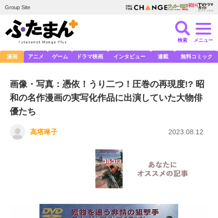
Group Site
検索
メニュー
漫画
アニメ
ゲーム
ドラマ映画
インタビュー
連載
無料コミック
画像・写真：憑依！うり二つ！圧巻の再現度!? 昭
和の名作漫画の実写化作品に出演していた大物俳
優たち
高塔琳子
2023.08.12