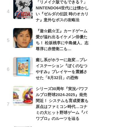
「リメイク版でもできる？」
滅
NINTENDO64世代には懐かし
モ
い『ゼルダの伝説 時のオカリ
ル
ナ』意外なボスの攻略法
で
『遊☆戯☆王』カードゲーム
「
愛が溢れ出るイケメン俳優た
ね
ち！ 松坂桃李に中島健人、志
ド
尊淳に赤楚衛二も…
ッ
ド
癒し系がホラーに急変…プレ
イステーション『ぼくのなつ
『
やすみ』プレイヤーを震撼さ
オ
F4』よりゴルベーザ＆フースーヤ
せた「8月32日」の恐怖
く
熱
シリーズ30周年『実況パワフ
出
ルプロ野球2024-2025』発売
間近！ システムも育成要素も
悲
原点はファミコン時代…コナ
う
ミの大ヒット野球ゲーム『パ
ボ
ワプロ』のルーツを辿る
「
マ