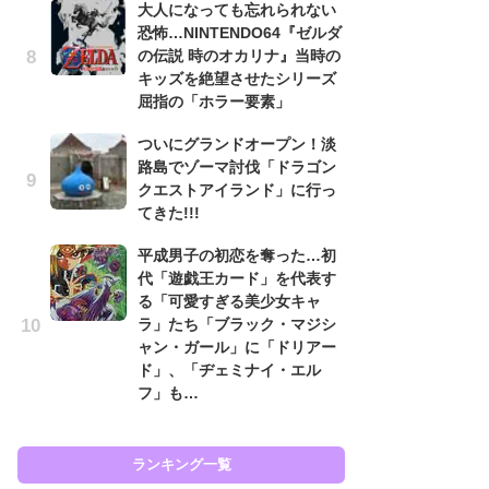
大人になっても忘れられない
フ
恐怖…NINTENDO64『ゼルダ
の伝説 時のオカリナ』当時の
大
キッズを絶望させたシリーズ
恐怖
屈指の「ホラー要素」
の
キ
ついにグランドオープン！淡
屈
路島でゾーマ討伐「ドラゴン
クエストアイランド」に行っ
癒
てきた!!!
イ
や
平成男子の初恋を奪った…初
せ
代「遊戯王カード」を代表す
る「可愛すぎる美少女キャ
『
ラ」たち「ブラック・マジシ
ト
ャン・ガール」に「ドリアー
ー
ド」、「ヂェミナイ・エル
説
フ」も…
と
ランキング一覧
ラン