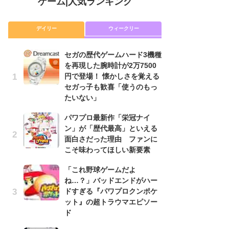
ゲーム
|
人気ランキング
デイリー
ウィークリー
セガの歴代ゲームハード3機種
セ
を再現した腕時計が2万7500
を
円で登場！ 懐かしさを覚える
円
セガっ子も歓喜「使うのもっ
セ
たいない」
た
パワプロ最新作「栄冠ナイ
「
ン」が「歴代最高」といえる
NI
面白さだった理由 ファンに
い
こそ味わってほしい新要素
ナ
「これ野球ゲームだよ
パ
ね…？」バッドエンドがハー
ン
ドすぎる『パワプロクンポケ
面
ット』の超トラウマエピソー
こ
ド
P