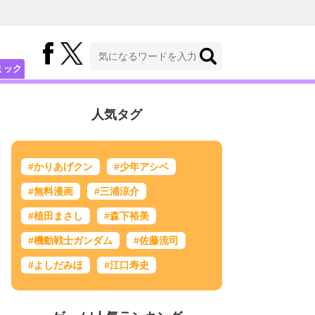
ミック
人気タグ
#かりあげクン
#少年アシベ
#無料漫画
#三浦涼介
#植田まさし
#森下裕美
#機動戦士ガンダム
#佐藤流司
#よしだみほ
#江口寿史