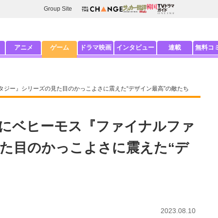
Group Site
アニメ
ゲーム
ドラマ映画
インタビュー
連載
無料コ
タジー』シリーズの見た目のかっこよさに震えた“デザイン最高”の敵たち
にベヒーモス『ファイナルファ
た目のかっこよさに震えた“デ
2023.08.10