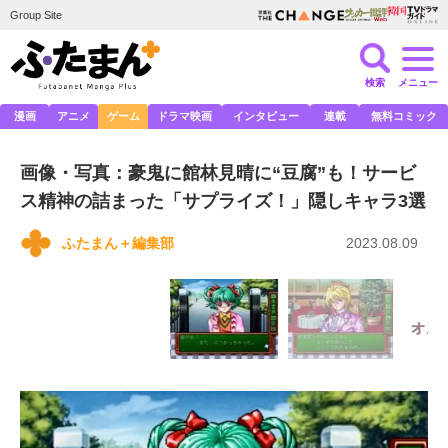
Group Site
検索
メニュー
漫画
アニメ
ゲーム
ドラマ映画
インタビュー
連載
無料コミック
画像・写真：豪鬼に館林見晴に“豆腐”も！サービ
ス精神の詰まった「サプライズ！」隠しキャラ3選
ふたまん＋編集部
2023.08.09