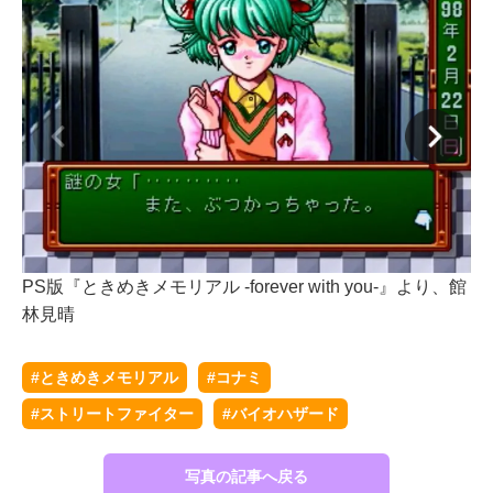
PS版『ときめきメモリアル -forever with you-』より、館
P
林見晴
集
#ときめきメモリアル
#コナミ
#ストリートファイター
#バイオハザード
写真の記事へ戻る