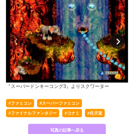
『スーパードンキーコング3』よりスクワーター
『
#ファミコン
#スーパーファミコン
#ファイナルファンタジー
#コナミ
#任天堂
写真の記事へ戻る