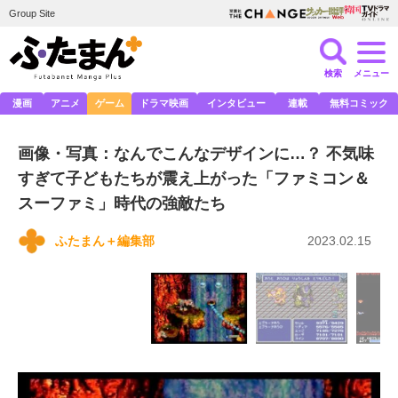
Group Site
検索
メニュー
漫画
アニメ
ゲーム
ドラマ映画
インタビュー
連載
無料コミック
画像・写真：なんでこんなデザインに…？ 不気味
すぎて子どもたちが震え上がった「ファミコン＆
スーファミ」時代の強敵たち
ふたまん＋編集部
2023.02.15