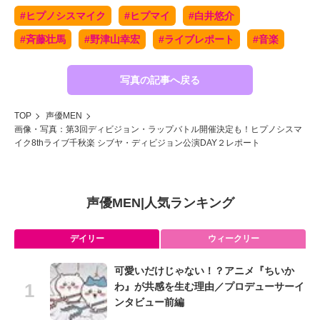
#ヒプノシスマイク
#ヒプマイ
#白井悠介
#斉藤壮馬
#野津山幸宏
#ライブレポート
#音楽
写真の記事へ戻る
TOP
声優MEN
画像・写真：第3回ディビジョン・ラップバトル開催決定も！ヒプノシスマ
イク8thライブ千秋楽 シブヤ・ディビジョン公演DAY２レポート
声優MEN
|
人気ランキング
デイリー
ウィークリー
可愛いだけじゃない！？アニメ『ちいか
わ』が共感を生む理由／プロデューサーイ
ンタビュー前編