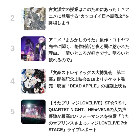
古文漢文の授業はこのためにあった！？ア
ニメに登場する“カッコイイ日本語呪文”を
詠唱しよう
アニメ『よふかしのうた』原作・コトヤマ
先生に聞く、創作秘話と夜と闇に惹かれた
理由。「暗いところが好きです。明るいと
疲れるので」
『文豪ストレイドッグス大博覧会 第二
幕』開催記念上映会2/18よりチケット発
売！映画「DEAD APPLE」の復刻上映も
【うたプリ マジLOVELIVE】ST☆RISH、
QUARTET NIGHT、HE★VENSの人気声
優陣が最高のパフォーマンスを披露『うた
の☆プリンスさまっ♪ マジLOVELIVE 7th
STAGE』ライブレポート