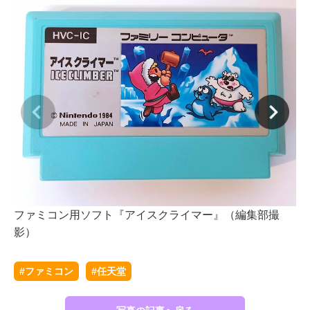
フ
ファミコン用ソフト『アイスクライマー』（編集部撮
影）
#ファミコン
#任天堂