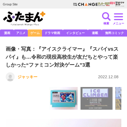
Group Site
検索
メニュー
漫画
アニメ
ゲーム
ドラマ映画
インタビュー
連載
無料コミック
画像・写真：『アイスクライマー』『スパイvsス
パイ』も…令和の現役高校生が友だちとやって楽
しかった“ファミコン対決ゲーム”3選
ジャッキー
2022.12.08