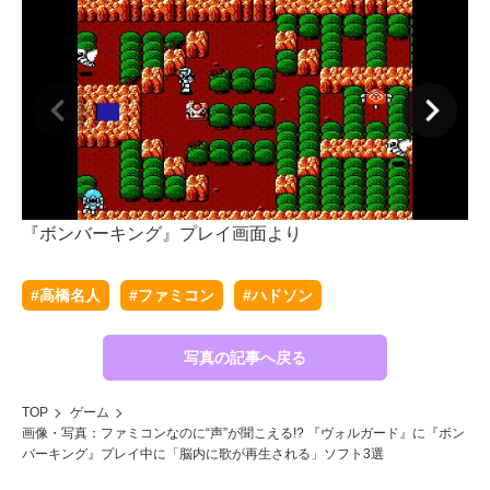
『ボンバーキング』プレイ画面より
『
#高橋名人
#ファミコン
#ハドソン
写真の記事へ戻る
TOP
ゲーム
画像・写真：ファミコンなのに“声”が聞こえる!? 『ヴォルガード』に『ボン
バーキング』プレイ中に「脳内に歌が再生される」ソフト3選