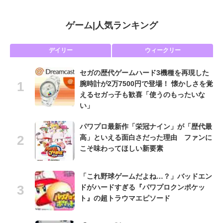
ゲーム
|
人気ランキング
デイリー
ウィークリー
セガの歴代ゲームハード3機種を再現した
腕時計が2万7500円で登場！ 懐かしさを覚
えるセガっ子も歓喜「使うのもったいな
い」
パワプロ最新作「栄冠ナイン」が「歴代最
高」といえる面白さだった理由 ファンに
こそ味わってほしい新要素
「これ野球ゲームだよね…？」バッドエン
ドがハードすぎる『パワプロクンポケッ
ト』の超トラウマエピソード