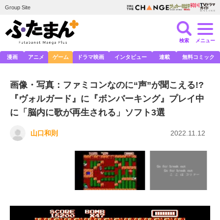
Group Site
検索
メニュー
漫画
アニメ
ゲーム
ドラマ映画
インタビュー
連載
無料コミック
画像・写真：ファミコンなのに“声”が聞こえる!?
『ヴォルガード』に『ボンバーキング』プレイ中
に「脳内に歌が再生される」ソフト3選
山口和則
2022.11.12