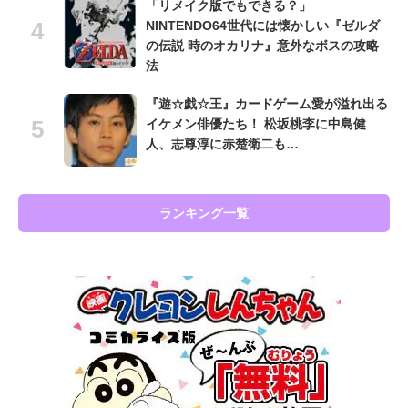
「リメイク版でもできる？」
NINTENDO64世代には懐かしい『ゼルダ
の伝説 時のオカリナ』意外なボスの攻略
法
『遊☆戯☆王』カードゲーム愛が溢れ出る
イケメン俳優たち！ 松坂桃李に中島健
人、志尊淳に赤楚衛二も…
ランキング一覧