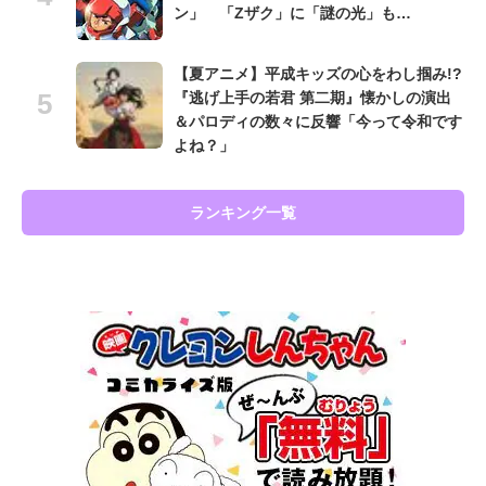
ン」 「Zザク」に「謎の光」も…
【夏アニメ】平成キッズの心をわし掴み!?
『逃げ上手の若君 第二期』懐かしの演出
＆パロディの数々に反響「今って令和です
よね？」
ランキング一覧