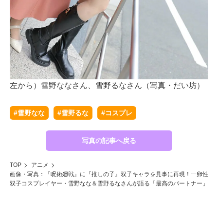
左から）雪野ななさん、雪野るなさん（写真・だい坊）
左
#雪野なな
#雪野るな
#コスプレ
写真の記事へ戻る
TOP
アニメ
画像・写真：『呪術廻戦』に『推しの子』双子キャラを見事に再現！一卵性
双子コスプレイヤー・雪野なな＆雪野るなさんが語る「最高のパートナー」