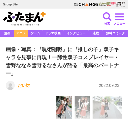
Group Site
検索
メニュー
漫画
アニメ
ゲーム
ドラマ映画
インタビュー
連載
無料コミック
画像・写真：『呪術廻戦』に『推しの子』双子キ
ャラを見事に再現！一卵性双子コスプレイヤー・
雪野なな＆雪野るなさんが語る「最高のパートナ
ー」
だい坊
2022.09.23