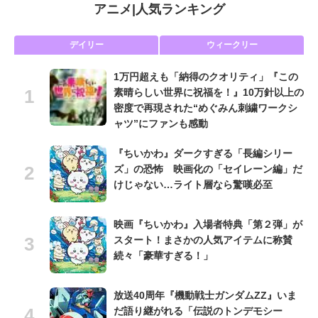
アニメ
|
人気ランキング
デイリー
ウィークリー
1万円超えも「納得のクオリティ」『この
素晴らしい世界に祝福を！』10万針以上の
密度で再現された“めぐみん刺繍ワークシ
ャツ”にファンも感動
『ちいかわ』ダークすぎる「長編シリー
ズ」の恐怖 映画化の「セイレーン編」だ
けじゃない…ライト層なら驚嘆必至
映画『ちいかわ』入場者特典「第２弾」が
スタート！まさかの人気アイテムに称賛
続々「豪華すぎる！」
放送40周年『機動戦士ガンダムZZ』いま
だ語り継がれる「伝説のトンデモシー