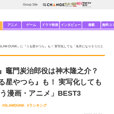
Group Site
アニメ
ゲーム
ドラマ映画
インタビュー
連載
無料コ
AM DUNK』に『うる星やつら』も！ 実写化しても「名作になりそうだと
』竈門炭治郎役は神木隆之介？
『うる星やつら』も！ 実写化しても
う漫画・アニメ」BEST3
#SLAMDUNK
#ランキング