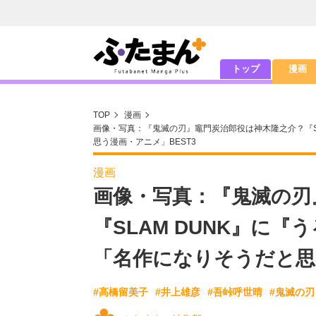
トップ
漫画
TOP
漫画
画像・写真：『鬼滅の刃』竈門炭治郎役は神木隆之介？『SL
思う漫画・アニメ」BEST3
漫画
画像・写真：『鬼滅の刃
『SLAM DUNK』に
「名作になりそうだと思
#高橋留美子
#井上雄彦
#吾峠呼世晴
#鬼滅の刃