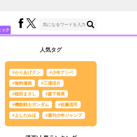
ミック
人気タグ
#かりあげクン
#少年アシベ
#無料漫画
#三浦涼介
#植田まさし
#森下裕美
#機動戦士ガンダム
#佐藤流司
#よしだみほ
#週刊少年ジャンプ