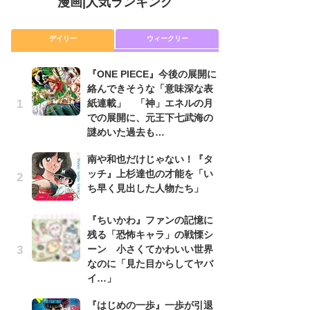
漫画
|
人気ランキング
デイリー
ウィークリー
『ONE PIECE』今後の展開に
舞
絡んできそうな「意味深な表
編
紙連載」 「神」エネルの月
禁
での展開に、元王下七武海の
「
謎めいた過去も…
連
南や和也だけじゃない！『タ
『O
ッチ』上杉達也の才能を「い
絡
ち早く見出した人物たち」
紙
で
謎
『ちいかわ』ファンの記憶に
残る「恐怖キャラ」の戦慄シ
令
ーン 小さくてかわいい世界
た!
なのに「見た目からしてヤバ
前
イ…」
ト
ド
『はじめの一歩』一歩が引退