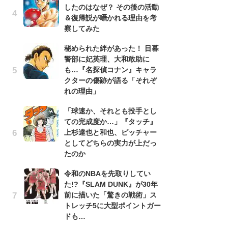
したのはなぜ？ その後の活動
南
＆復帰説が囁かれる理由を考
ッ
察してみた
ち
秘められた絆があった！ 目暮
警部に妃英理、大和敢助に
『
も…『名探偵コナン』キャラ
残
クターの傷跡が語る「それぞ
ー
れの理由」
な
イ
「球速か、それとも投手とし
ての完成度か…」『タッチ』
『
上杉達也と和也、ピッチャー
に
としてどちらの実力が上だっ
も
たのか
を
役
令和のNBAを先取りしてい
た!?『SLAM DUNK』が30年
ア
前に描いた「驚きの戦術」ス
ー
トレッチ5に大型ポイントガー
場
ドも…
ァ