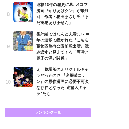
連載46年の歴史に幕…4コマ
努
漫画『かりあげクン』が最終
ジ
回 作者・植田まさし氏「ま
鬼
だ実感ありません」
の
番外編ではなんと夫婦に!? 40
怖
年の連載で描かれた『こちら
代
葛飾区亀有公園前派出所』読
加
み返すと見えてくる「両津と
思
麗子の深い関係」
「
え、劇場版のオリジナルキャ
て
ラだったの!? 『名探偵コナ
上
ン』の原作漫画に必要不可欠
と
な存在となった“逆輸入キャ
た
ラ”たち
ラン
ランキング一覧