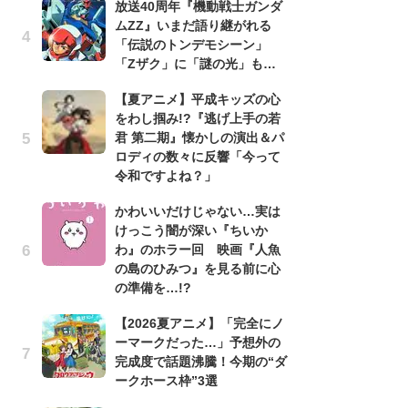
放送40周年『機動戦士ガンダ
ムZZ』いまだ語り継がれる
1
「伝説のトンデモシーン」
ィ
「Zザク」に「謎の光」も…
祝
で
【夏アニメ】平成キッズの心
ー
をわし掴み!?『逃げ上手の若
君 第二期』懐かしの演出＆パ
劇
ロディの数々に反響「今って
け
令和ですよね？」
「
れ
かわいいだけじゃない…実は
けっこう闇が深い『ちいか
映
わ』のホラー回 映画『人魚
「
の島のひみつ』を見る前に心
か
の準備を…!?
「
【2026夏アニメ】「完全にノ
「
ーマークだった…」予想外の
『
完成度で話題沸騰！今期の“ダ
2
ークホース枠”3選
ト
ッ