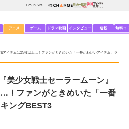
Group Site
アニメ
ゲーム
ドラマ映画
インタビュー
連載
無料コ
場アイテムは25種以上…！ファンがときめいた「一番かわいいアイテム」ラ
！『美少女戦士セーラームーン』
上…！ファンがときめいた「一番
ングBEST3