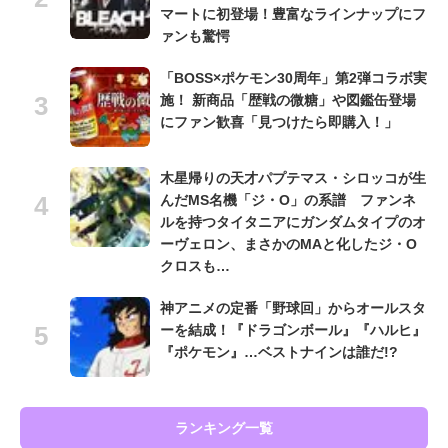
マートに初登場！豊富なラインナップにフ
ァンも驚愕
「BOSS×ポケモン30周年」第2弾コラボ実
施！ 新商品「歴戦の微糖」や図鑑缶登場
にファン歓喜「見つけたら即購入！」
木星帰りの天才パプテマス・シロッコが生
んだMS名機「ジ・O」の系譜 ファンネ
ルを持つタイタニアにガンダムタイプのオ
ーヴェロン、まさかのMAと化したジ・O
クロスも…
神アニメの定番「野球回」からオールスタ
ーを結成！『ドラゴンボール』『ハルヒ』
『ポケモン』…ベストナインは誰だ!?
ランキング一覧