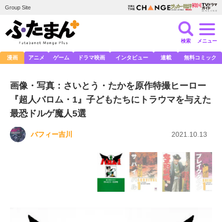
Group Site
検索
メニュー
漫画
アニメ
ゲーム
ドラマ映画
インタビュー
連載
無料コミック
画像・写真：さいとう・たかを原作特撮ヒーロー
『超人バロム・1』子どもたちにトラウマを与えた
最恐ドルゲ魔人5選
バフィー吉川
2021.10.13