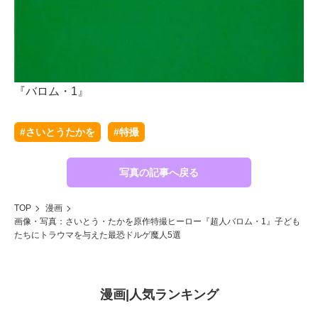
『
『バロム・1』
#さいとうたかを
#特撮
写真の記事へ戻る
TOP
漫画
画像・写真：さいとう・たかを原作特撮ヒーロー『超人バロム・1』子ども
たちにトラウマを与えた最恐ドルゲ魔人5選
漫画
|
人気ランキング