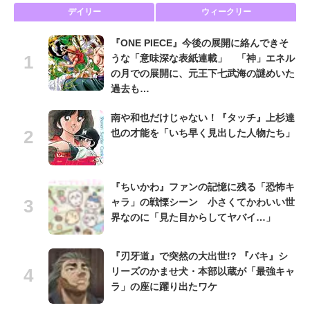
デイリー
ウィークリー
『ONE PIECE』今後の展開に絡んできそ
うな「意味深な表紙連載」 「神」エネル
の月での展開に、元王下七武海の謎めいた
過去も…
南や和也だけじゃない！『タッチ』上杉達
也の才能を「いち早く見出した人物たち」
『ちいかわ』ファンの記憶に残る「恐怖キ
ャラ」の戦慄シーン 小さくてかわいい世
界なのに「見た目からしてヤバイ…」
『刃牙道』で突然の大出世!? 『バキ』シ
リーズのかませ犬・本部以蔵が「最強キャ
ラ」の座に躍り出たワケ