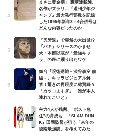
まさに黄金期！ 豪華連載陣、
名作がズラリ…『週刊少年ジ
『
ャンプ』最大発行部数を記録
残
した1995年新年3・4合併号は
ー
どんな内容だったのか
な
イ
『刃牙道』で突然の大出世!?
『バキ』シリーズのかませ
ア
犬・本部以蔵が「最強キャ
ー
ラ」の座に躍り出たワケ
場
ァ
舞台『呪術廻戦－渋谷事変 前
編－』キャラビジュアル解
努
禁！驚きの再現度に称賛続々
ジ
「カッコよすぎ」「誰が本人
鬼
連れてこいと」
の
主力4人が残留、“ポスト魚
怖
住”の育成も…『SLAM DUN
代
K』田岡監督が狙う「来年の
加
陵南最強説」を考えてみた
思