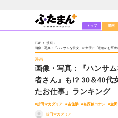
トップ
漫画
TOP
漫画
画像・写真：『ハンサムな彼女』の女優に『動物のお医者さ
漫画
画像・写真：『ハンサム
者さん』も!? 30＆4
たお仕事」ランキング
#折田マカダミア
#吉住渉
#名探偵コナン
#金
折田マカダミア