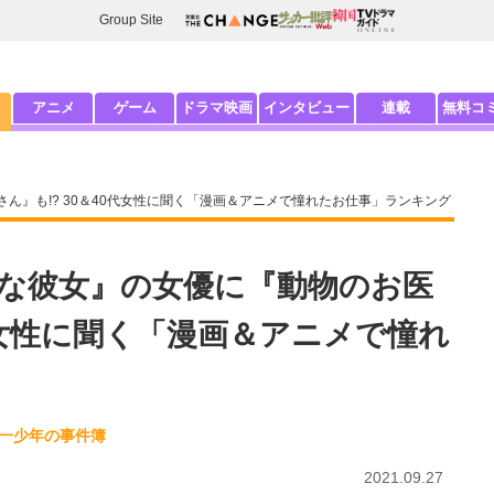
Group Site
アニメ
ゲーム
ドラマ映画
インタビュー
連載
無料コ
ん』も!? 30＆40代女性に聞く「漫画＆アニメで憧れたお仕事」ランキング
な彼女』の女優に『動物のお医
0代女性に聞く「漫画＆アニメで憧れ
田一少年の事件簿
2021.09.27