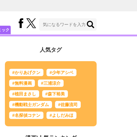
ミック
人気タグ
#かりあげクン
#少年アシベ
#無料漫画
#三浦涼介
#植田まさし
#森下裕美
#機動戦士ガンダム
#佐藤流司
#名探偵コナン
#よしだみほ