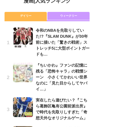
漫画
|
人気ランキング
デイリー
ウィークリー
令和のNBAを先取りしてい
舞
た!?『SLAM DUNK』が30年
編
前に描いた「驚きの戦術」ス
禁
トレッチ5に大型ポイントガー
「
ドも…
連
『ちいかわ』ファンの記憶に
令
残る「恐怖キャラ」の戦慄シ
た!
ーン 小さくてかわいい世界
前
なのに「見た目からしてヤバ
ト
イ…」
ド
実在したら遊びたい？『こち
『
ら葛飾区亀有公園前派出所』
に
で時代を先取りしすぎた「奇
も
想天外なオリジナルゲーム」
を
役