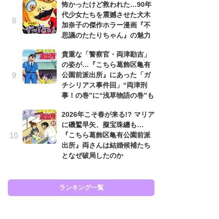
怖かったけど救われた…90年
原
代少女たちを震撼させた犬木
闘
加奈子の傑作ホラー漫画『不
ア
思議のたたりちゃん』の魅力
の
＆40代女性に聞く「漫画＆アニメで憧れたお仕事」ランキング6
貴重な「警察官・両津勘吉」
え
の姿が…『こちら葛飾区亀有
ラ
公園前派出所』にあった「ガ
ン
チシリアス事件回」“両津刑
な
事！の巻”に“浅草物語の巻”も
ラ
2026年こそ春が来る!? マリア
ま
に磯鷲早矢、擬宝珠纏も…
名
『こちら葛飾区亀有公園前派
ャ
出所』両さんは結婚候補たち
し
となぜ破局したのか
ど
ランキング一覧
ラン