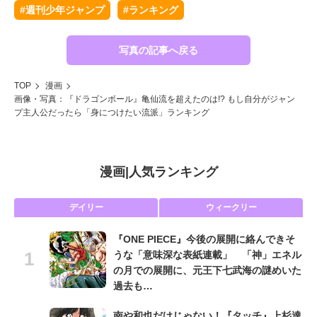
#週刊少年ジャンプ
#ランキング
写真の記事へ戻る
TOP
漫画
画像・写真：『ドラゴンボール』亀仙流を超えたのは!? もし自分がジャン
プ主人公だったら「身につけたい流派」ランキング
漫画
|
人気ランキング
デイリー
ウィークリー
『ONE PIECE』今後の展開に絡んできそ
うな「意味深な表紙連載」 「神」エネル
の月での展開に、元王下七武海の謎めいた
過去も…
南や和也だけじゃない！『タッチ』上杉達