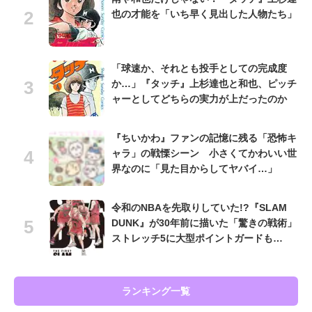
也の才能を「いち早く見出した人物たち」
「球速か、それとも投手としての完成度
か…」『タッチ』上杉達也と和也、ピッチ
ャーとしてどちらの実力が上だったのか
『ちいかわ』ファンの記憶に残る「恐怖キ
ャラ」の戦慄シーン 小さくてかわいい世
界なのに「見た目からしてヤバイ…」
令和のNBAを先取りしていた!?『SLAM
DUNK』が30年前に描いた「驚きの戦術」
ストレッチ5に大型ポイントガードも…
ランキング一覧