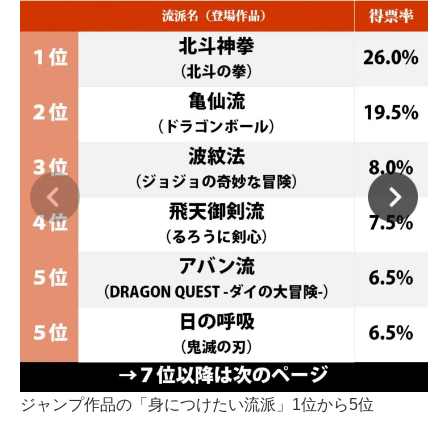
ジ
ジャンプ作品の「身につけたい流派」1位から5位