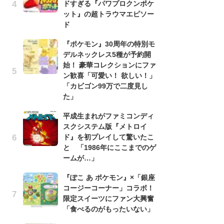
ドすぎる『パワプロクンポケ
う
ット』の超トラウマエピソー
ボ
ド
「
マ
『ポケモン』30周年の特別モ
フ
デルネックレス5種が予約開
始！ 豪華コレクションにファ
『
ン歓喜「可愛い！ 欲しい！」
オ
「カビゴン99万で二度見し
く
た」
熱
出
平成生まれがファミコンディ
スクシステム版『メトロイ
「
ド』を初プレイして驚いたこ
ね
と 「1986年にここまでのゲ
ド
ラゴンクエスト4』プレイ画面より
ームが…」
ッ
ド
『ぽこ あ ポケモン』×「銀座
コージーコーナー」コラボ！
『
限定スイーツにファン大興奮
ト
「食べるのがもったいない」
ー
説