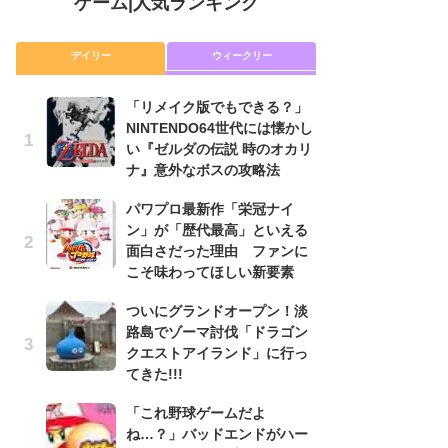
ゲーム
|
人気ランキング
デイリー
ウィークリー
「リメイク版でもできる？」
「
NINTENDO64世代には懐かし
NI
い『ゼルダの伝説 時のオカリ
い
ナ』意外なボスの攻略法
ナ
パワプロ最新作「栄冠ナイ
P
ン」が「歴代最高」といえる
滅
面白さだった理由 ファンに
モ
こそ味わってほしい新要素
ル
で
ついにグランドオープン！淡
路島でゾーマ討伐「ドラゴン
『
クエストアイランド」に行っ
コ
てきた!!!
限
「
「これ野球ゲームだよ
ね…？」バッドエンドがハー
悲