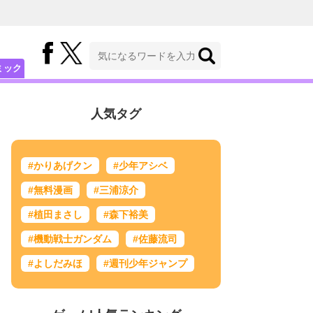
ミック
人気タグ
#かりあげクン
#少年アシベ
#無料漫画
#三浦涼介
#植田まさし
#森下裕美
#機動戦士ガンダム
#佐藤流司
#よしだみほ
#週刊少年ジャンプ