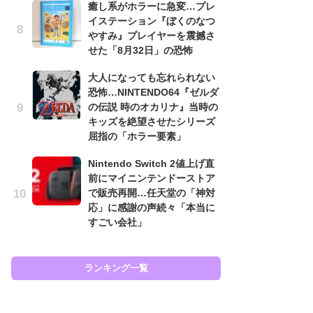
癒し系がホラーに急変…プレ
と
イステーション『ぼくのなつ
やすみ』プレイヤーを震撼さ
大
せた「8月32日」の恐怖
恐怖
の
大人になっても忘れられない
キ
恐怖…NINTENDO64『ゼルダ
屈
の伝説 時のオカリナ』当時の
キッズを絶望させたシリーズ
癒
屈指の「ホラー要素」
イ
や
Nintendo Switch 2値上げ直
せ
前にマイニンテンドーストア
で販売再開…任天堂の「神対
Ni
応」に感謝の声続々「本当に
前
すごい会社」
で
応
す
ランキング一覧
ラン