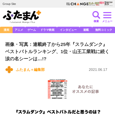
Group Site
検索
メニュー
漫画
アニメ
ゲーム
ドラマ映画
インタビュー
連載
無料コミック
画像・写真：連載終了から25年『スラムダンク』
ベストバトルランキング、1位・山王工業戦に続く
涙の名シーンは…!?
ふたまん＋編集部
2021.06.17