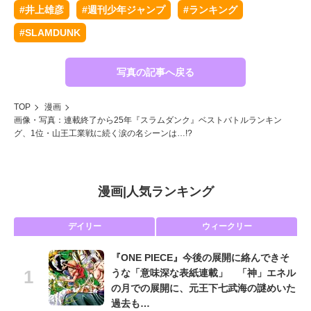
#井上雄彦
#週刊少年ジャンプ
#ランキング
#SLAMDUNK
写真の記事へ戻る
TOP
漫画
画像・写真：連載終了から25年『スラムダンク』ベストバトルランキン
グ、1位・山王工業戦に続く涙の名シーンは…!?
漫画
|
人気ランキング
デイリー
ウィークリー
『ONE PIECE』今後の展開に絡んできそ
うな「意味深な表紙連載」 「神」エネル
の月での展開に、元王下七武海の謎めいた
過去も…