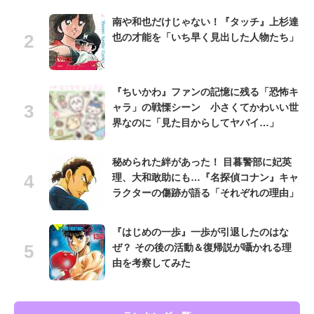
南や和也だけじゃない！『タッチ』上杉達
也の才能を「いち早く見出した人物たち」
『ちいかわ』ファンの記憶に残る「恐怖キ
ャラ」の戦慄シーン 小さくてかわいい世
界なのに「見た目からしてヤバイ…」
秘められた絆があった！ 目暮警部に妃英
理、大和敢助にも…『名探偵コナン』キャ
ラクターの傷跡が語る「それぞれの理由」
『はじめの一歩』一歩が引退したのはな
ぜ？ その後の活動＆復帰説が囁かれる理
由を考察してみた