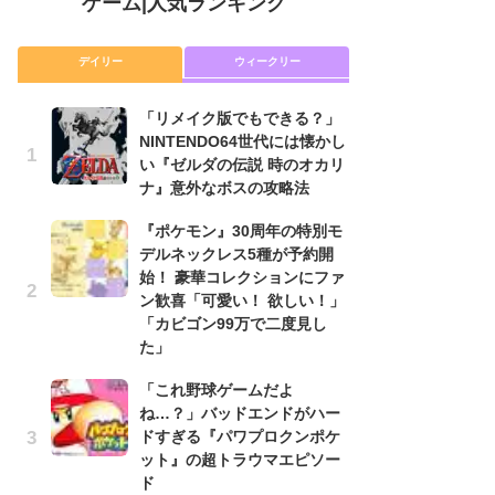
ゲーム
|
人気ランキング
デイリー
ウィークリー
「リメイク版でもできる？」
「
NINTENDO64世代には懐かし
NI
い『ゼルダの伝説 時のオカリ
い
ナ』意外なボスの攻略法
ナ
『ポケモン』30周年の特別モ
P
デルネックレス5種が予約開
滅
始！ 豪華コレクションにファ
モ
ン歓喜「可愛い！ 欲しい！」
ル
「カビゴン99万で二度見し
で
た」
『
「これ野球ゲームだよ
コ
ね…？」バッドエンドがハー
限
ドすぎる『パワプロクンポケ
「
ット』の超トラウマエピソー
悲
ド