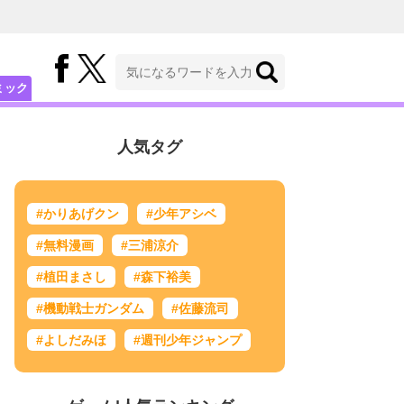
ミック
人気タグ
#かりあげクン
#少年アシベ
#無料漫画
#三浦涼介
#植田まさし
#森下裕美
#機動戦士ガンダム
#佐藤流司
#よしだみほ
#週刊少年ジャンプ