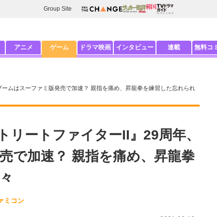
Group Site
アニメ
ゲーム
ドラマ映画
インタビュー
連載
無料コ
、ブームはスーファミ版発売で加速？ 親指を痛め、昇龍拳を練習した忘れられ
トリートファイターII』29周年、
売で加速？ 親指を痛め、昇龍拳
々
ァミコン