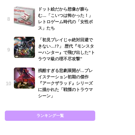
と
ドット絵だから想像が膨ら
む…「こいつは怖かった！」
大
レトロゲーム時代の「女性ボ
恐怖
ス」たち
の
キ
「初見プレイじゃ絶対回避で
屈
きない…!?」 歴代『モンスタ
ーハンター』で飛び出した“ト
癒
ラウマ級の理不尽攻撃”
イ
や
残酷すぎる悲劇展開が…プレ
せ
イステーション初期の傑作
『アークザラッド』シリーズ
Ni
に描かれた「戦慄のトラウマ
前
シーン」
で
応
す
ランキング一覧
ラン