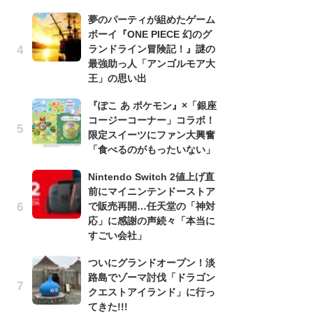
う
夢のパーティが組めたゲーム
ボ
ボーイ『ONE PIECE 幻のグ
「
ランドライン冒険記！』謎の
マ
最強助っ人「アンゴルモア大
フ
王」の思い出
『
『ぽこ あ ポケモン』×「銀座
オ
コージーコーナー」コラボ！
く
限定スイーツにファン大興奮
熱
「食べるのがもったいない」
出
Nintendo Switch 2値上げ直
「
前にマイニンテンドーストア
ね
トII』で昇龍拳を自在に出すことが最初の目標だった
で販売再開…任天堂の「神対
ド
応」に感謝の声続々「本当に
ッ
すごい会社」
ド
ついにグランドオープン！淡
『
路島でゾーマ討伐「ドラゴン
ト
クエストアイランド」に行っ
ー
てきた!!!
説