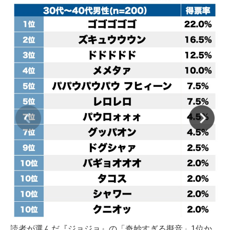
読者が選んだ『ジョジョ』の「奇妙すぎる擬音」1位か