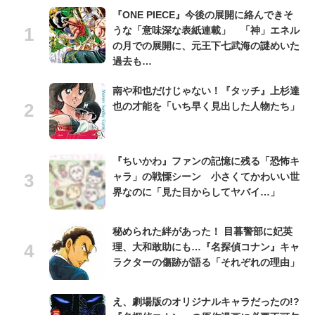
『ONE PIECE』今後の展開に絡んできそ
うな「意味深な表紙連載」 「神」エネル
の月での展開に、元王下七武海の謎めいた
過去も…
南や和也だけじゃない！『タッチ』上杉達
也の才能を「いち早く見出した人物たち」
『ちいかわ』ファンの記憶に残る「恐怖キ
ャラ」の戦慄シーン 小さくてかわいい世
界なのに「見た目からしてヤバイ…」
秘められた絆があった！ 目暮警部に妃英
理、大和敢助にも…『名探偵コナン』キャ
ラクターの傷跡が語る「それぞれの理由」
え、劇場版のオリジナルキャラだったの!?