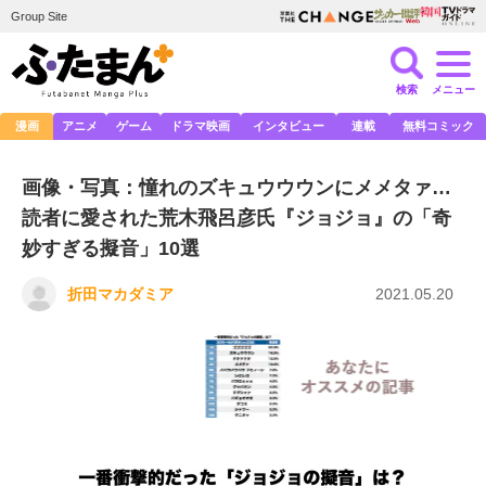
Group Site
検索
メニュー
漫画
アニメ
ゲーム
ドラマ映画
インタビュー
連載
無料コミック
画像・写真：憧れのズキュウウウンにメメタァ…
読者に愛された荒木飛呂彦氏『ジョジョ』の「奇
妙すぎる擬音」10選
折田マカダミア
2021.05.20