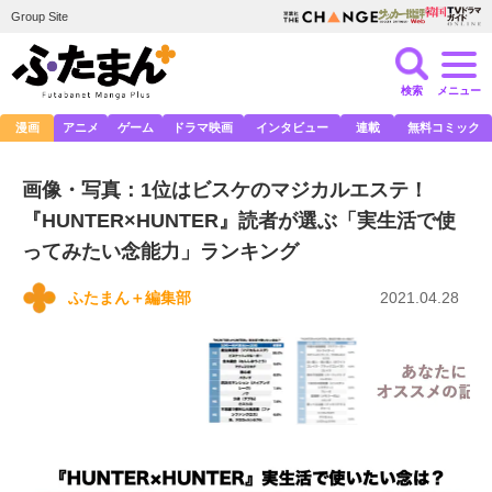
Group Site
検索
メニュー
漫画
アニメ
ゲーム
ドラマ映画
インタビュー
連載
無料コミック
画像・写真：1位はビスケのマジカルエステ！
『HUNTER×HUNTER』読者が選ぶ「実生活で使
ってみたい念能力」ランキング
ふたまん＋編集部
2021.04.28