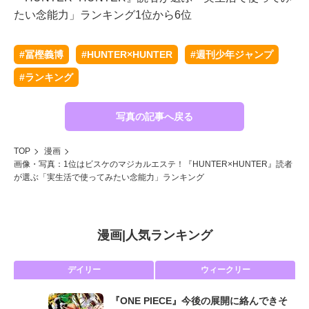
たい念能力」ランキング1位から6位
#冨樫義博
#HUNTER×HUNTER
#週刊少年ジャンプ
#ランキング
『
た
写真の記事へ戻る
TOP
漫画
画像・写真：1位はビスケのマジカルエステ！『HUNTER×HUNTER』読者
が選ぶ「実生活で使ってみたい念能力」ランキング
漫画
|
人気ランキング
デイリー
ウィークリー
『ONE PIECE』今後の展開に絡んできそ