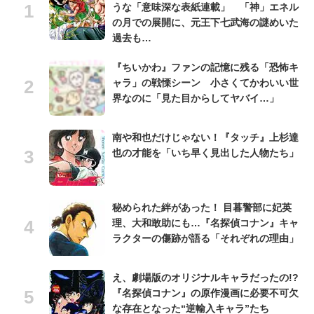
うな「意味深な表紙連載」 「神」エネル
の月での展開に、元王下七武海の謎めいた
過去も…
『ちいかわ』ファンの記憶に残る「恐怖キ
ャラ」の戦慄シーン 小さくてかわいい世
界なのに「見た目からしてヤバイ…」
南や和也だけじゃない！『タッチ』上杉達
也の才能を「いち早く見出した人物たち」
秘められた絆があった！ 目暮警部に妃英
理、大和敢助にも…『名探偵コナン』キャ
ラクターの傷跡が語る「それぞれの理由」
え、劇場版のオリジナルキャラだったの!?
『名探偵コナン』の原作漫画に必要不可欠
な存在となった“逆輸入キャラ”たち