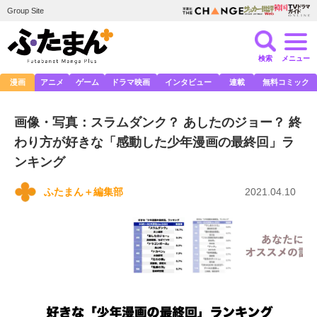
Group Site
検索
メニュー
漫画
アニメ
ゲーム
ドラマ映画
インタビュー
連載
無料コミック
画像・写真：スラムダンク？ あしたのジョー？ 終
わり方が好きな「感動した少年漫画の最終回」ラ
ンキング
ふたまん＋編集部
2021.04.10