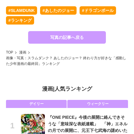
#SLAMDUNK
#あしたのジョー
#ドラゴンボール
#ランキング
「
写真の記事へ戻る
TOP
漫画
画像・写真：スラムダンク？ あしたのジョー？ 終わり方が好きな「感動し
た少年漫画の最終回」ランキング
漫画
|
人気ランキング
デイリー
ウィークリー
『ONE PIECE』今後の展開に絡んできそ
うな「意味深な表紙連載」 「神」エネル
の月での展開に、元王下七武海の謎めいた