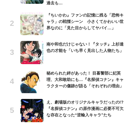
過去も…
『ちいかわ』ファンの記憶に残る「恐怖キ
ャラ」の戦慄シーン 小さくてかわいい世
界なのに「見た目からしてヤバイ…」
南や和也だけじゃない！『タッチ』上杉達
也の才能を「いち早く見出した人物たち」
秘められた絆があった！ 目暮警部に妃英
理、大和敢助にも…『名探偵コナン』キャ
ラクターの傷跡が語る「それぞれの理由」
え、劇場版のオリジナルキャラだったの!?
『名探偵コナン』の原作漫画に必要不可欠
な存在となった“逆輸入キャラ”たち