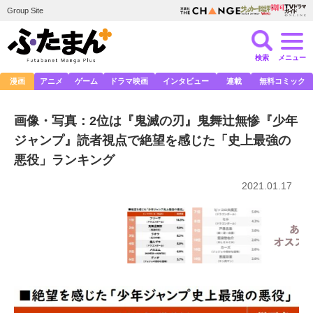
Group Site
検索
メニュー
漫画
アニメ
ゲーム
ドラマ映画
インタビュー
連載
無料コミック
画像・写真：2位は『鬼滅の刃』鬼舞辻無惨『少年
ジャンプ』読者視点で絶望を感じた「史上最強の
悪役」ランキング
2021.01.17