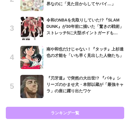
界なのに「見た目からしてヤバイ…」
令和のNBAを先取りしていた!?『SLAM
DUNK』が30年前に描いた「驚きの戦術」
ストレッチ5に大型ポイントガードも…
南や和也だけじゃない！『タッチ』上杉達
也の才能を「いち早く見出した人物たち」
『刃牙道』で突然の大出世!? 『バキ』シ
リーズのかませ犬・本部以蔵が「最強キャ
ラ」の座に躍り出たワケ
ランキング一覧