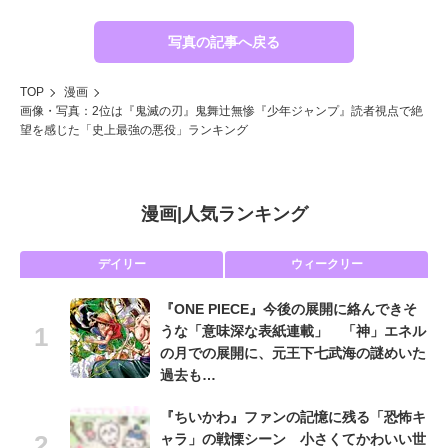
写真の記事へ戻る
TOP
漫画
画像・写真：2位は『鬼滅の刃』鬼舞辻無惨『少年ジャンプ』読者視点で絶
望を感じた「史上最強の悪役」ランキング
漫画
|
人気ランキング
デイリー
ウィークリー
『ONE PIECE』今後の展開に絡んできそ
うな「意味深な表紙連載」 「神」エネル
の月での展開に、元王下七武海の謎めいた
過去も…
『ちいかわ』ファンの記憶に残る「恐怖キ
ャラ」の戦慄シーン 小さくてかわいい世