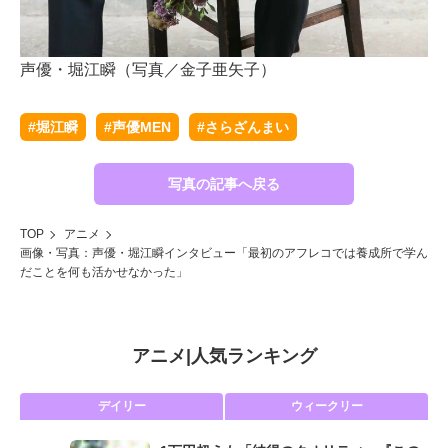
声優・堀江瞬（写真／金子亜矢子）
#堀江瞬
#声優MEN
#さらざんまい
写真の記事へ戻る
TOP
アニメ
画像・写真：声優・堀江瞬インタビュー「最初のアフレコでは養成所で学ん
だことを何も活かせなかった」
アニメ
|
人気ランキング
デイリー
ウィークリー