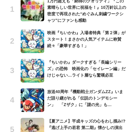
1万円超えも「納得のクオリティ」『この
素晴らしい世界に祝福を！』10万針以上の
密度で再現された“めぐみん刺繍ワークシ
ャツ”にファンも感動
映画『ちいかわ』入場者特典「第２弾」が
スタート！まさかの人気アイテムに称賛
続々「豪華すぎる！」
『ちいかわ』ダークすぎる「長編シリー
ズ」の恐怖 映画化の「セイレーン編」だ
けじゃない…ライト層なら驚嘆必至
放送40周年『機動戦士ガンダムZZ』いま
だ語り継がれる「伝説のトンデモシー
ン」 「Zザク」に「謎の光」も…
【夏アニメ】平成キッズの心をわし掴み!?
『逃げ上手の若君 第二期』懐かしの演出