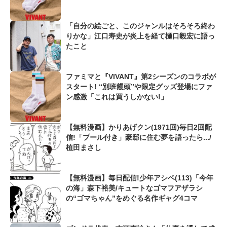
「自分の絵ごと、このジャンルはそろそろ終わ
りかな」江口寿史が炎上を経て樋口毅宏に語っ
たこと
ファミマと『VIVANT』第2シーズンのコラボが
スタート! “別班饅頭”や限定グッズ登場にファ
ン感激「これは買うしかない!」
【無料漫画】かりあげクン(1971回)毎日2回配
信!「プール付き」豪邸に住む夢を語ったら.../
植田まさし
【無料漫画】毎日配信!少年アシベ(113)「今年
の海」森下裕美/キュートなゴマフアザラシ
の“ゴマちゃん”をめぐる名作ギャグ4コマ