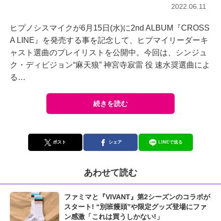
2022.06.11
ヒプノシスマイクが6月15日(水)に2nd ALBUM『CROSS
A LINE』を発売する事を記念して、ヒプマイリーダーキ
ャスト選曲のプレイリストを公開中。今回は、シンジュ
ク・ディビジョン“麻天狼” 神宮寺寂雷 役 速水奨選曲によ
る…
続きを読む
ポスト
シェア
LINEで送る
あわせて読む
ファミマと『VIVANT』第2シーズンのコラボが
スタート! “別班饅頭”や限定グッズ登場にファ
ン感激「これは買うしかない!」