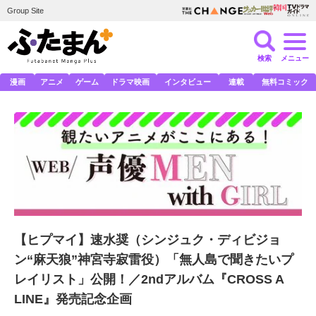
Group Site
検索
メニュー
漫画
アニメ
ゲーム
ドラマ映画
インタビュー
連載
無料コミック
【ヒプマイ】速水奨（シンジュク・ディビジョ
ン“麻天狼”神宮寺寂雷役）「無人島で聞きたいプ
レイリスト」公開！／2ndアルバム『CROSS A
LINE』発売記念企画