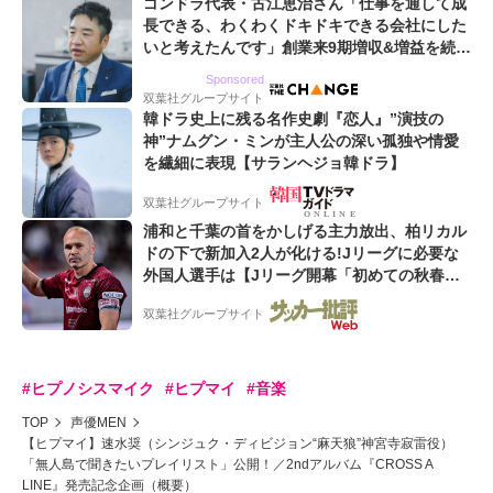
ゴンドラ代表・古江恵治さん「仕事を通して成
長できる、わくわくドキドキできる会社にした
いと考えたんです」創業来9期増収&増益を続け
るWebマーケティング会社のアイデンティティ
Sponsored
双葉社グループサイト
韓ドラ史上に残る名作史劇『恋人』”演技の
神”ナムグン・ミンが主人公の深い孤独や情愛
を繊細に表現【サランヘジョ韓ドラ】
双葉社グループサイト
浦和と千葉の首をかしげる主力放出、柏リカル
ドの下で新加入2人が化ける!Jリーグに必要な
外国人選手は【Jリーグ開幕「初めての秋春
制」の大激論】(4)
双葉社グループサイト
#ヒプノシスマイク
#ヒプマイ
#音楽
TOP
声優MEN
【ヒプマイ】速水奨（シンジュク・ディビジョン“麻天狼”神宮寺寂雷役）
「無人島で聞きたいプレイリスト」公開！／2ndアルバム『CROSS A
LINE』発売記念企画（概要）