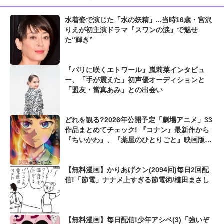
水着姿で演じた「水の妖精」...当時16歳・宮沢
りえが初主演ドラマ『スワンの涙』で魅せ
た“輝き”
『パリに咲くエトワール』嵐莉菜インタビュ
ー、「手が震えた」初声優オーディションと
「盟友・當真あみ」との出会い
どれを観る?2026年公開予定「劇場アニメ」33
作品まとめてチェック! 『コナン』最新作から
『ちいかわ』、『薬屋のひとりごと』映画版ま
で
【無料漫画】かりあげクン(2094回)毎日2回配
信!「節電」ナナメ上すぎる節電術/植田まさし
【無料漫画】毎日配信!少年アシベ(3)「強いぞ