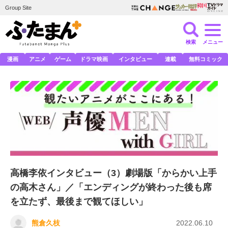
Group Site
検索
メニュー
漫画
アニメ
ゲーム
ドラマ映画
インタビュー
連載
無料コミック
高橋李依インタビュー（3）劇場版「からかい上手
の高木さん」／「エンディングが終わった後も席
を立たず、最後まで観てほしい」
熊倉久枝
2022.06.10