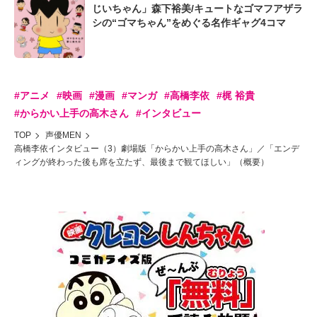
じいちゃん」森下裕美/キュートなゴマフアザラ
シの“ゴマちゃん”をめぐる名作ギャグ4コマ
#アニメ
#映画
#漫画
#マンガ
#高橋李依
#梶 裕貴
#からかい上手の高木さん
#インタビュー
TOP
声優MEN
高橋李依インタビュー（3）劇場版「からかい上手の高木さん」／「エンデ
ィングが終わった後も席を立たず、最後まで観てほしい」（概要）