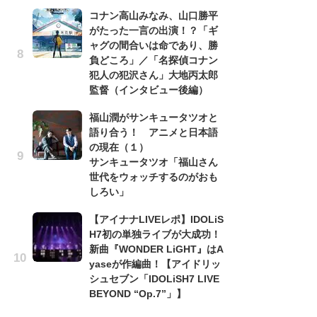
て
コナン高山みなみ、山口勝平
イ
がたった一言の出演！？「ギ
メ
ャグの間合いは命であり、勝
ク
負どころ」／「名探偵コナン
生
犯人の犯沢さん」大地丙太郎
「
監督（インタビュー後編）
し
福山潤がサンキュータツオと
シ
語り合う！ アニメと日本語
太
の現在（１）
バ
サンキュータツオ「福山さん
ュ
世代をウォッチするのがおも
い
しろい」
さ
【アイナナLIVEレポ】IDOLiS
ス
H7初の単独ライブが大成功！
新曲『WONDER LiGHT』はA
yaseが作編曲！【アイドリッ
ラン
シュセブン「IDOLiSH7 LIVE
BEYOND “Op.7”」】