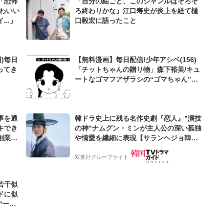
「恐怖
「自分の絵ごと、このジャンルはそろそ
わいい
ろ終わりかな」江口寿史が炎上を経て樋
..」
口毅宏に語ったこと
)毎日
【無料漫画】毎日配信!少年アシベ(156)
ってき
「チットちゃんの贈り物」森下裕美/キュ
ートなゴマフアザラシの“ゴマちゃん”を
めぐる名作ギャグ4コマ
事を通
韓ドラ史上に残る名作史劇『恋人』”演技
キでき
の神”ナムグン・ミンが主人公の深い孤独
創業来
や情愛を繊細に表現【サランヘジョ韓ド
ケティン
ラ】
双葉社グループサイト
若干似
ドに似
“一人
元気を