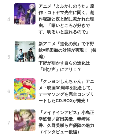
アニメ『よふかしのうた』原
バ
作・コトヤマ先生に聞く、創
古
作秘話と夜と闇に惹かれた理
あ
由。「暗いところが好きで
る
す。明るいと疲れるので」
詠
新アニメ『進化の実』で下野
ト
紘×稲田徹の対談が実現！（後
の
編）
信
下野が明かす自らの進化は
ダー
「叫び声」にアリ！？
P
『クレヨンしんちゃん』アニ
声
メ・映画30周年を記念して、
も
テーマソングを完全コンプリ
「[
ートしたCD-BOXが発売！
cov
『メイドインアビス』小島正
r
幸監督／富田美憂、寺崎裕
イ
香、久野美咲ら声優陣の魅力
「
（インタビュー後編）