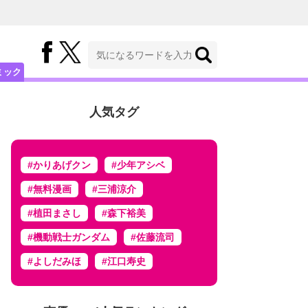
ミック
人気タグ
#かりあげクン
#少年アシベ
#無料漫画
#三浦涼介
#植田まさし
#森下裕美
#機動戦士ガンダム
#佐藤流司
#よしだみほ
#江口寿史