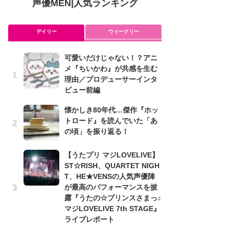
声優MEN
|
人気ランキング
デイリー
ウィークリー
可愛いだけじゃない！？アニ
ア
メ『ちいかわ』が共感を生む
を
理由／プロデューサーインタ
作
ビュー前編
ン
懐かしき80年代…傑作『ホッ
可
トロード』を読んでいた「あ
メ
の頃」を振り返る！
理
ビ
【うたプリ マジLOVELIVE】
懐
ST☆RISH、QUARTET NIGH
ト
T、HE★VENSの人気声優陣
の
が最高のパフォーマンスを披
露『うたの☆プリンスさまっ♪
み
マジLOVELIVE 7th STAGE』
た
ライブレポート
鼻