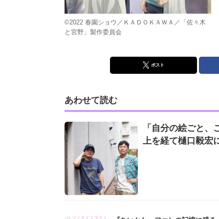
©2022 春園ショウ／ＫＡＤＯＫＡＷＡ／「佐々木
と宮野」製作委員会
ポスト
あわせて読む
「自分の絵ごと、
上を経て樋口毅宏