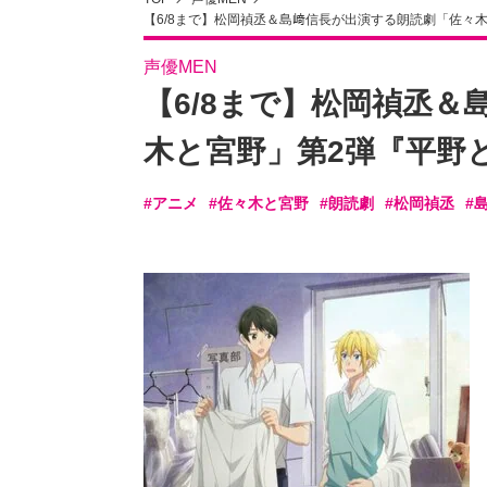
【6/8まで】松岡禎丞＆島﨑信長が出演する朗読劇「佐々
声優MEN
【6/8まで】松岡禎丞
木と宮野」第2弾『平野
#アニメ
#佐々木と宮野
#朗読劇
#松岡禎丞
#