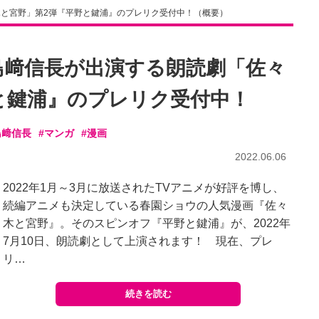
木と宮野」第2弾『平野と鍵浦』のプレリク受付中！（概要）
＆島﨑信長が出演する朗読劇「佐々
と鍵浦』のプレリク受付中！
島﨑信長
#マンガ
#漫画
2022.06.06
2022年1月～3月に放送されたTVアニメが好評を博し、
続編アニメも決定している春園ショウの人気漫画『佐々
木と宮野』。そのスピンオフ『平野と鍵浦』が、2022年
7月10日、朗読劇として上演されます！ 現在、プレ
リ…
続きを読む