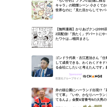
『ちいかわ』ファンの記憶に残る
キャラ」の戦慄シーン 小さくてか
世界なのに「見た目からしてヤバイ.
【無料漫画】かりあげクン(2095回
2回配信!「洗たく」デパートにや
たワケは.../植田まさし
ゴンドラ代表・古江恵治さん「仕
して成長できる、わくわくドキド
る会社にしたいと考えたんです」
9期増収&増益を続けるWebマー
Sponsored
グ会社のアイデンティティ
双葉社グループサイト
井の頭公園にハーランド出現!?「
てて草」「いや、かなりハーラン
てるんよ」金髪&背番号9の大男の
バイキング・ロー”映像が話題!「