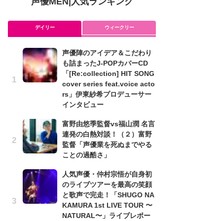
声優MEN
|
人気ランキング
デイリー
ウィークリー
声優陣のアイデア＆こだわり
ア
も詰まったJ-POPカバーCD
を
「[Re:collection] HIT SONG
作
cover series feat.voice acto
ン
rs」伊東紗希プロデューサー
可
インタビュー
メ
富野由悠季監督vs福山潤 名言
理
連発の白熱対談！（２）富野
ビ
監督「声優業を死ぬまでやる
み
ことの過酷さ」
た
人気声優・仲村宗悟が自身初
鼻
のライブツアーを最高の笑顔
バ
と歌声で完走！「SHUGO NA
ト
KAMURA 1st LIVE TOUR 〜
の
NATURAL〜」ライブレポー