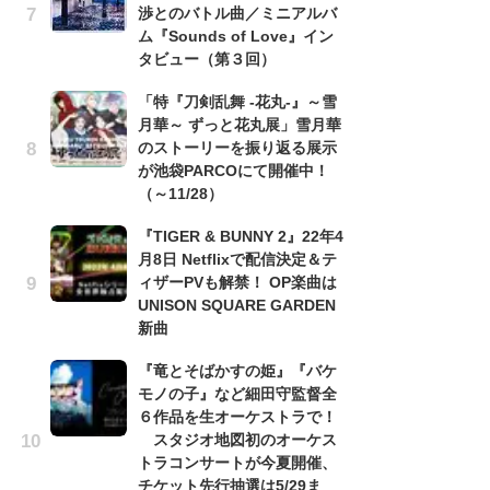
渉とのバトル曲／ミニアルバ
cov
ム『Sounds of Love』イン
r
タビュー（第３回）
イ
「特『刀剣乱舞 -花丸-』～雪
「
月華～ ずっと花丸展」雪月華
し
のストーリーを振り返る展示
シ
が池袋PARCOにて開催中！
太
（～11/28）
『
『TIGER & BUNNY 2』22年4
ー
月8日 Netflixで配信決定＆テ
コ
ィザーPVも解禁！ OP楽曲は
み
UNISON SQUARE GARDEN
新曲
ラン
『竜とそばかすの姫』『バケ
モノの子』など細田守監督全
６作品を生オーケストラで！
スタジオ地図初のオーケス
トラコンサートが今夏開催、
チケット先行抽選は5/29ま