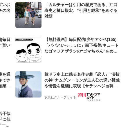
ゴンボ
「カルチャーは引用の歴史である」江口
チの名
寿史と樋口毅宏、“引用と継承”をめぐる
対話
)毎日
【無料漫画】毎日配信!少年アシベ(155)
と言い
「パパといっしょに」森下裕美/キュート
なゴマフアザラシの“ゴマちゃん”をめぐ
る名作ギャグ4コマ
事を通
韓ドラ史上に残る名作史劇『恋人』”演技
キでき
の神”ナムグン・ミンが主人公の深い孤独
創業来
や情愛を繊細に表現【サランヘジョ韓ド
ケティン
ラ】
双葉社グループサイト
若干似
ドに似
“一人