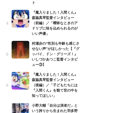
信
ト
ダー
『魔入りました！入間くん』
P
森脇真琴監督インタビュー
古
（前編）／「曖昧なときのア
あ
ドリブに味を込められるのが
る
いい声優」
詠
村瀬歩の“性別も年齢も感じさ
懐
せない声”がほしかった【『グ
ト
ッバイ、ドン・グリーズ！』
の
いしづかあつこ監督インタビ
ュー③】
『
『魔入りました！入間くん』
幸
森脇真琴監督インタビュー
ー
（後編）／「子どもたちには
な
『入間くん』を観て世の中を
前
知ってほしい」
声
小野大輔「自分は演者だ」と
も
いう誇りから生まれた羽多野
「[