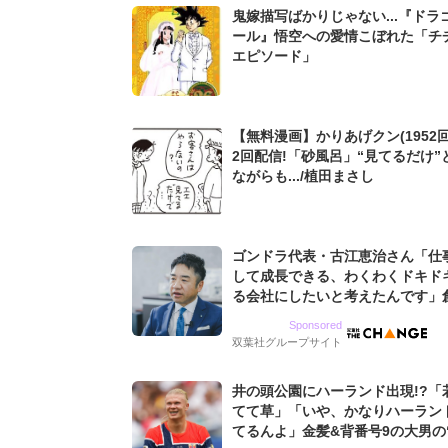
鬼嫁描写ばかりじゃない...『ドラ
ール』悟空への愛情こぼれた「チ
エピソード」
【無料漫画】かりあげクン(1952回
2回配信!「砂風呂」“見てるだけ”
ながらも.../植田まさし
ゴンドラ代表・古江恵治さん「仕
して成長できる、わくわくドキド
る会社にしたいと考えたんです」
9期増収&増益を続けるWebマー
Sponsored
グ会社のアイデンティティ
双葉社グループサイト
井の頭公園にハーランド出現!?「
てて草」「いや、かなりハーラン
てるんよ」金髪&背番号9の大男の