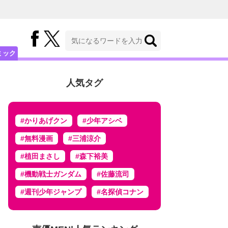
ミック
人気タグ
#かりあげクン
#少年アシベ
#無料漫画
#三浦涼介
#植田まさし
#森下裕美
#機動戦士ガンダム
#佐藤流司
#週刊少年ジャンプ
#名探偵コナン