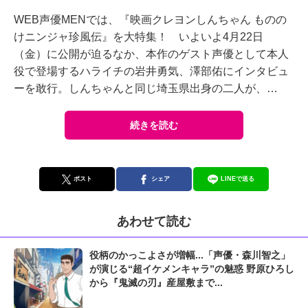
WEB声優MENでは、『映画クレヨンしんちゃん ものの
けニンジャ珍風伝』を大特集！ いよいよ4月22日
（金）に公開が迫るなか、本作のゲスト声優として本人
役で登場するハライチの岩井勇気、澤部佑にインタビュ
ーを敢行。しんちゃんと同じ埼玉県出身の二人が、…
続きを読む
ポスト
シェア
LINEで送る
あわせて読む
役柄のかっこよさが増幅...「声優・森川智之」
が演じる“超イケメンキャラ”の魅惑 野原ひろし
から『鬼滅の刃』産屋敷まで...