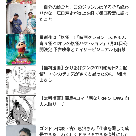
「自分の絵ごと、このジャンルはそろそろ終わ
りかな」江口寿史が炎上を経て樋口毅宏に語っ
たこと
最新作は「妖怪」!『映画クレヨンしんちゃん
奇々怪々!オラの妖怪バケ~ション』7月31日公
開決定 予告映像とティザービジュアルも解禁
【無料漫画】かりあげクン(2017回)毎日2回配
信!「ハンカチ」気がきくと思ったのに.../植田
まさし
【無料漫画】競馬4コマ『馬なりde SHOW』前
人未踏リーチ
ゴンドラ代表・古江恵治さん「仕事を通して成
長できる、わくわくドキドキできる会社にした