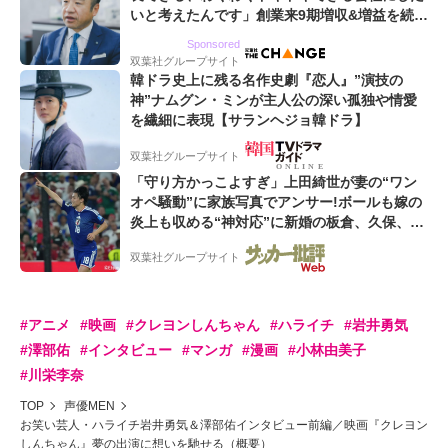
いと考えたんです」創業来9期増収&増益を続け
るWebマーケティング会社のアイデンティティ
Sponsored
双葉社グループサイト
韓ドラ史上に残る名作史劇『恋人』”演技の
神”ナムグン・ミンが主人公の深い孤独や情愛
を繊細に表現【サランヘジョ韓ドラ】
双葉社グループサイト
「守り方かっこよすぎ」上田綺世が妻の“ワン
オペ騒動”に家族写真でアンサー!ボールも嫁の
炎上も収める“神対応”に新婚の板倉、久保、長
友夫妻も続々エール!
双葉社グループサイト
#アニメ
#映画
#クレヨンしんちゃん
#ハライチ
#岩井勇気
#澤部佑
#インタビュー
#マンガ
#漫画
#小林由美子
#川栄李奈
TOP
声優MEN
お笑い芸人・ハライチ岩井勇気＆澤部佑インタビュー前編／映画『クレヨン
しんちゃん』夢の出演に想いを馳せる（概要）