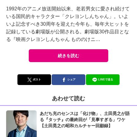
1992年のアニメ放送開始以来、老若男女に愛され続けて
いる国民的キャラクター「クレヨンしんちゃん」。いよ
いよ記念すべき30周年を迎えた今年も、毎年大ヒットを
記録している劇場版が公開される。劇場版30作品目とな
る『映画クレヨンしんちゃん もののけニ…
続きを読む
ポスト
シェア
LINEで送る
あわせて読む
あだち充のセンスは「化け物」、土田晃之が語
る『タッチ』の最終回が「見事すぎる」ワケ
【土田晃之の昭和カルチャー回顧録】