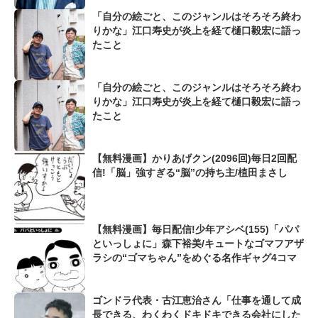
「自分の絵ごと、このジャンルはそろそろ終わ
りかな」江口寿史が炎上を経て樋口毅宏に語っ
たこと
「自分の絵ごと、このジャンルはそろそろ終わ
りかな」江口寿史が炎上を経て樋口毅宏に語っ
たこと
【無料漫画】かりあげクン(2096回)毎日2回配
信!「脳」強すぎる“脳”の持ち主/植田まさし
【無料漫画】毎日配信!少年アシベ(155)「パパ
といっしょに」森下裕美/キュートなゴマフアザ
ラシの“ゴマちゃん”をめぐる名作ギャグ4コマ
ゴンドラ代表・古江恵治さん「仕事を通して成
長できる、わくわくドキドキできる会社にした