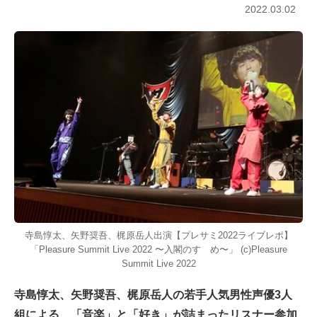
2022.03.02
寺島惇太、矢野奨吾、梶原岳人出演【プレサミ2022ライブレポ】
「Pleasure Summit Live 2022 〜入閣のすゝめ〜」 (c)Pleasure
Summit Live 2022
寺島惇太、矢野奨吾、梶原岳人の若手人気男性声優3人
組による、「音楽」と「好き」が詰まったリスナー参加