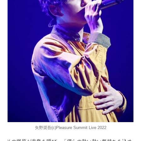
矢野奨吾(c)Pleasure Summit Live 2022