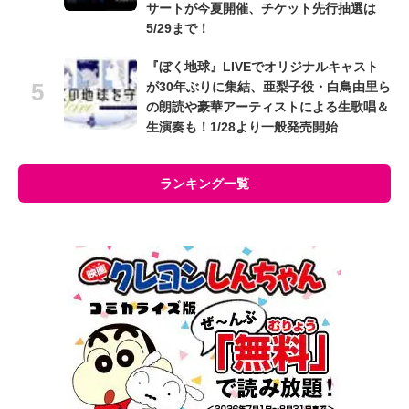
サートが今夏開催、チケット先行抽選は
5/29まで！
『ぼく地球』LIVEでオリジナルキャスト
が30年ぶりに集結、亜梨子役・白鳥由里ら
の朗読や豪華アーティストによる生歌唱＆
生演奏も！1/28より一般発売開始
ランキング一覧