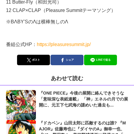
11 Butter-Fly（和田光司）
12 CLAP×CLAP（Pleasure Summitテーマソング）
※BΛBY'SのΛは横棒無しのΛ
番組公式HP：
https://pleasuresummit.jp/
ポスト
シェア
LINEで送る
あわせて読む
『ONE PIECE』今後の展開に絡んできそうな
「意味深な表紙連載」 「神」エネルの月での展
開に、元王下七武海の謎めいた過去も...
『ドカベン』山田太郎に匹敵するのは誰? 『M
AJOR』佐藤寿也に『ダイヤのA』御幸一也、