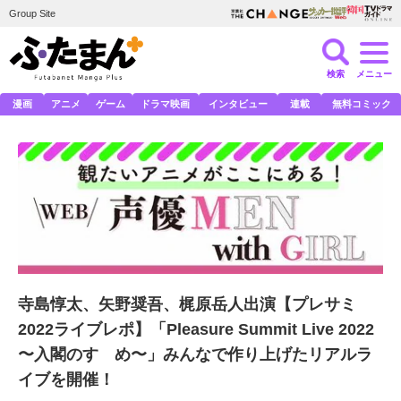
Group Site
検索
メニュー
漫画
アニメ
ゲーム
ドラマ映画
インタビュー
連載
無料コミック
寺島惇太、矢野奨吾、梶原岳人出演【プレサミ
2022ライブレポ】「Pleasure Summit Live 2022
〜入閣のすゝめ〜」みんなで作り上げたリアルラ
イブを開催！