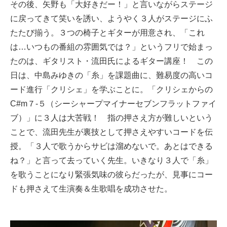
その後、矢野も「大好きだー！」と言いながらステージ
に戻ってきて笑いを誘い、ようやく３人がステージにふ
たたび揃う。３つの椅子とギターが用意され、「これ
は…いつもの番組の雰囲気では？」というフリで始まっ
たのは、ギタリスト・流田氏によるギター講座！ この
日は、中島みゆきの「糸」を課題曲に、難易度の高いコ
ード進行「クリシェ」を学ぶことに。「クリシェからの
C#m７-５（シーシャープマイナーセブンフラットファイ
ブ）」に３人は大苦戦！ 指の押さえ方が難しいという
ことで、流田先生が裏技として押さえやすいコードを伝
授。「３人で歌うからサビは溜めないで。あとはできる
ね？」と言って去っていく先生。いきなり３人で「糸」
を歌うことになり緊張気味の彼らだったが、見事にコー
ドも押さえて生演奏＆生歌唱を成功させた。