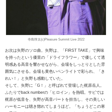
寺島惇太(c)Pleasure Summit Live 2022
お次は矢野のソロ曲。矢野は、「FIRST TAKE」で興味
を持ったという優里の「ドライフラワー」で優しくて透
明感ある高音を響かせながら、会場をしっとりとした雰
囲気にさせる。会場も黄色いペンライトで彩られ、「き
れい！」と矢野も感動していた。
そして、矢野に「G！」と呼ばれて登場した梶原岳人。
ふたりでback numberの「ヒロイン」を熱唱。サビでは
梶原が低音を、矢野が高音パートを担当し、その美しい
ハーモニーは聴き惚れてしまうほど。「ちょうどこの寒