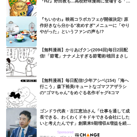
『H2』野田敦も...高校野球漫画に登場する「史
上最高の捕手」たち
『ちいかわ』映画コラボカフェが開催決定! 原
作好きなら分かる“攻めすぎ”メニューに「やり
やがった」というファンの声も!?
【無料漫画】かりあげクン(2094回)毎日2回配
信!「節電」ナナメ上すぎる節電術/植田まさし
【無料漫画】毎日配信!少年アシベ(154)「海へ
行こう」森下裕美/キュートなゴマフアザラシ
の“ゴマちゃん”をめぐる名作ギャグ4コマ
ゴンドラ代表・古江恵治さん「仕事を通して成
長できる、わくわくドキドキできる会社にした
いと考えたんです」創業来9期増収&増益を続け
るWebマーケティング会社のアイデンティティ
Sponsored