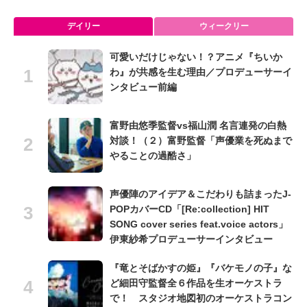
デイリー
ウィークリー
可愛いだけじゃない！？アニメ『ちいか
わ』が共感を生む理由／プロデューサーイ
ンタビュー前編
富野由悠季監督vs福山潤 名言連発の白熱
対談！（２）富野監督「声優業を死ぬまで
やることの過酷さ」
声優陣のアイデア＆こだわりも詰まったJ-
POPカバーCD「[Re:collection] HIT
SONG cover series feat.voice actors」
伊東紗希プロデューサーインタビュー
『竜とそばかすの姫』『バケモノの子』な
ど細田守監督全６作品を生オーケストラ
で！ スタジオ地図初のオーケストラコン