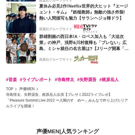
双葉社グループサイト
夏休み必見2作!Netflix世界的大ヒット『エージ
ェント・キム』『鉄槌教師』無敵の強さ炸裂!
熱い人間描写も魅力【サランヘジョ韓ドラ】
双葉社グループサイト
群雄割拠の西日本!A・ロペス加入も「大迫次
第」の神戸、浅野&川村復帰も「ブレない」広
島、ミシャ就任の名古屋は?【Jリーグ開幕「初
めての秋春制」の大激論】(2)
双葉社グループサイト
#音楽
#ライブレポート
#寺島惇太
#矢野奨吾
#梶原岳人
TOP
声優MEN
寺島惇太、矢野奨吾、梶原岳人出演【プレサミ2022ライブレポ】
「Pleasure Summit Live 2022 〜入閣のすゝめ〜」みんなで作り上げたリア
ルライブを開催！
声優MEN
|
人気ランキング