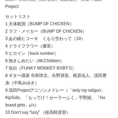
Project
セットリスト
1 天体観測（BUMP OF CHICKEN）
2 ラフ・メイカー（BUMP OF CHICKEN）
3 あの紙ヒコーキ くもり空わって（19）
4 ドライフラワー（優里）
5 ヒロイン（back number）
6 抱きしめたい（Mr.Children）
7 告白（FUNKY MONKEY BΛBY'S）
8 ギター講座 寺島惇太、矢野奨吾、梶原岳人、流田豊
糸（中島みゆき）
9 流田Projectアニソンメドレー（「only my railgun」
fripSide、「もってけ！セーラーふく」平野綾、「No
brand girls」μ's）
10 Don't say “lazy” （桜高軽音部）