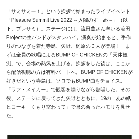
「サミサミー！」という挨拶で始まったライブイベント
「Pleasure Summit Live 2022 ～入閣のすゝめ～」（以
下、プレサミ）。ステージには、流田豊さん率いる流田
Projectの生バンドがスタンバイ。演奏が始まると、手作
りのつなぎを着た寺島、矢野、梶原の３人が登場！ ま
ずは全員の歌唱によるBUMP OF CHICKENの「天体観
測」で、会場の熱気を上げる。挨拶をした後は、ここか
ら配信視聴の方は有料パートへ。BUMP OF CHICKENが
好きだという寺島は、ソロでもBUMP曲をチョイス。
「ラフ・メイカー」で観客を煽りながら熱唱した。その
後、ステージに戻ってきた矢野とともに、19の「あの紙
ヒコーキ くもり空わって」で息の合ったハモリを見せ
た。