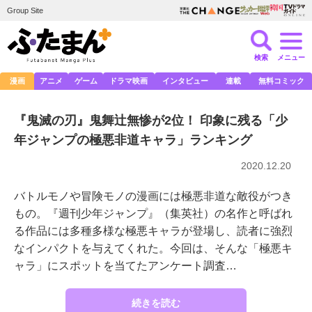
Group Site
検索
メニュー
漫画
アニメ
ゲーム
ドラマ映画
インタビュー
連載
無料コミック
『鬼滅の刃』鬼舞辻無惨が2位！ 印象に残る「少
年ジャンプの極悪非道キャラ」ランキング
2020.12.20
バトルモノや冒険モノの漫画には極悪非道な敵役がつき
もの。『週刊少年ジャンプ』（集英社）の名作と呼ばれ
る作品には多種多様な極悪キャラが登場し、読者に強烈
なインパクトを与えてくれた。今回は、そんな「極悪キ
ャラ」にスポットを当てたアンケート調査…
続きを読む