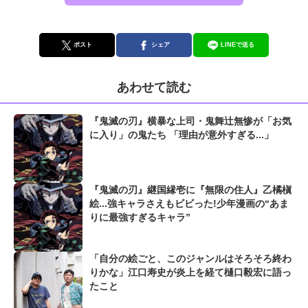
ポスト
シェア
LINEで送る
あわせて読む
『鬼滅の刃』横暴な上司・鬼舞辻無惨が「お気
に入り」の鬼たち 「理由が意外すぎる...」
『鬼滅の刃』継国縁壱に『無限の住人』乙橘槇
絵...強キャラさえもビビった!少年漫画の“あま
りに最強すぎるキャラ”
「自分の絵ごと、このジャンルはそろそろ終わ
りかな」江口寿史が炎上を経て樋口毅宏に語っ
たこと