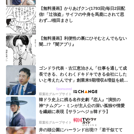
【無料漫画】かりあげクン(1793回)毎日2回配
信!「辻強盗」サイフの中身を馬鹿にされて思
わず.../植田まさし
【無料漫画】利便性の裏にひそむとんでもない
闇...!?『闇アプリ』
ゴンドラ代表・古江恵治さん「仕事を通して成
長できる、わくわくドキドキできる会社にした
いと考えたんです」創業来9期増収&増益を続け
るWebマーケティング会社のアイデンティティ
Sponsored
双葉社グループサイト
韓ドラ史上に残る名作史劇『恋人』”演技の
神”ナムグン・ミンが主人公の深い孤独や情愛
を繊細に表現【サランヘジョ韓ドラ】
双葉社グループサイト
井の頭公園にハーランド出現!?「若干似てて