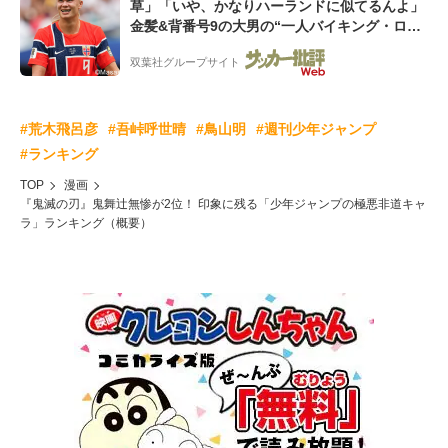
草」「いや、かなりハーランドに似てるんよ」
金髪&背番号9の大男の“一人バイキング・ロ
ー”映像が話題!「元気をもらった」
双葉社グループサイト
#荒木飛呂彦
#吾峠呼世晴
#鳥山明
#週刊少年ジャンプ
#ランキング
TOP
漫画
『鬼滅の刃』鬼舞辻無惨が2位！ 印象に残る「少年ジャンプの極悪非道キャ
ラ」ランキング（概要）