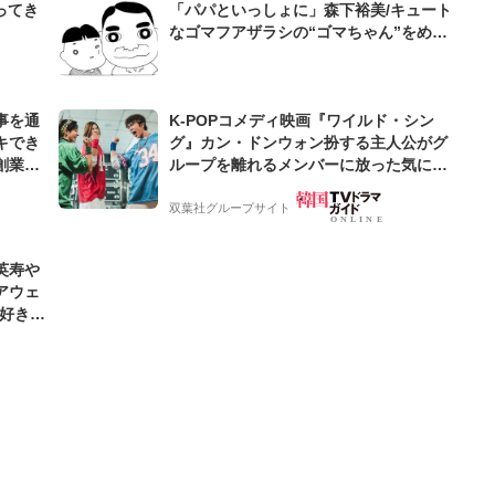
ってき
「パパといっしょに」森下裕美/キュート
なゴマフアザラシの“ゴマちゃん”をめぐ
る名作ギャグ4コマ
事を通
K-POPコメディ映画『ワイルド・シン
キでき
グ』カン・ドンウォン扮する主人公がグ
創業来
ループを離れるメンバーに放った気にな
ケティン
るひとこと【韓流談義fromソウル】
双葉社グループサイト
英寿や
アウェ
「好きな
な」