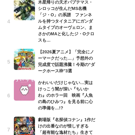
木星帰りの天才パプテマス・
シロッコが生んだMS名機
劇
「ジ・O」の系譜 ファンネ
け
ルを持つタイタニアにガンダ
「
ムタイプのオーヴェロン、ま
れ
さかのMAと化したジ・Oクロ
「
スも…
『
【2026夏アニメ】「完全にノ
2
ーマークだった…」予想外の
ト
完成度で話題沸騰！今期の“ダ
ッ
ークホース枠”3選
「
かわいいだけじゃない…実は
ン
けっこう闇が深い『ちいか
た
わ』のホラー回 映画『人魚
「
の島のひみつ』を見る前に心
ー
の準備を…!?
ガ
劇場版『名探偵コナン』1作だ
ナ
けの出番なのが惜しすぎる
社
「超有能な逸材たち」生きて
危