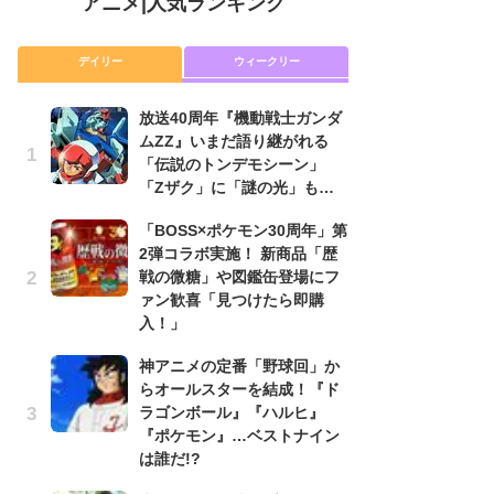
アニメ
|
人気ランキング
デイリー
ウィークリー
放送40周年『機動戦士ガンダ
放
ムZZ』いまだ語り継がれる
ム
「伝説のトンデモシーン」
「
「Zザク」に「謎の光」も…
「
「BOSS×ポケモン30周年」第
木
2弾コラボ実施！ 新商品「歴
シ
戦の微糖」や図鑑缶登場にフ
「
ァン歓喜「見つけたら即購
ル
入！」
ム
さ
神アニメの定番「野球回」か
ス
らオールスターを結成！『ド
ラゴンボール』『ハルヒ』
【
『ポケモン』…ベストナイン
ー
は誰だ!?
完
ー