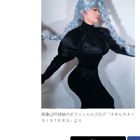
画像は叶姉妹のオフィシャルブログ『ＡＢＵＮＡＩ
ＳＩＳＴＥＲＳ』より