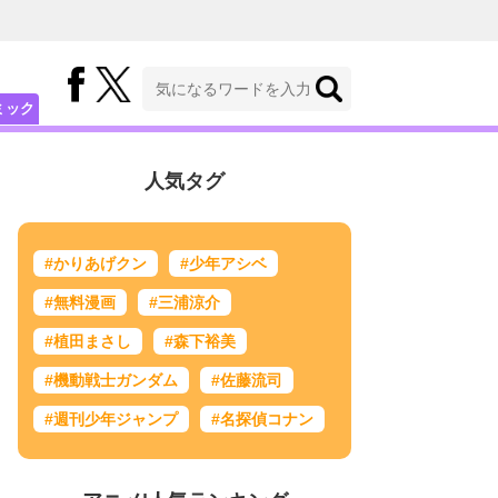
ミック
人気タグ
#かりあげクン
#少年アシベ
#無料漫画
#三浦涼介
#植田まさし
#森下裕美
#機動戦士ガンダム
#佐藤流司
#週刊少年ジャンプ
#名探偵コナン