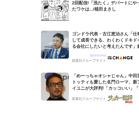
2回配信!「洗たく」デパートにや
たワケは.../植田まさし
ゴンドラ代表・古江恵治さん「仕
して成長できる、わくわくドキド
る会社にしたいと考えたんです」
9期増収&増益を続けるWebマー
Sponsored
グ会社のアイデンティティ
双葉社グループサイト
「めーっちゃオシャじゃん」中田
トッティも愛した名門ローマ、新
イユニが大評判!「カッコいい」
デザイン」「今年は2nd買おうか
双葉社グループサイト