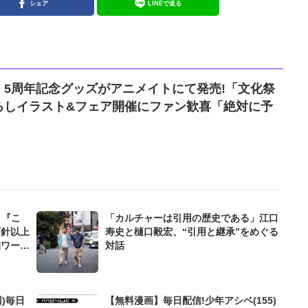
シェア
LINEで送る
』5周年記念グッズがアニメイトにて発売!「文化祭
ろしイラスト&フェア開催にファン歓喜「絶対に予
」『こ
「カルチャーは引用の歴史である」江口
万針以上
寿史と樋口毅宏、“引用と継承”をめぐる
繍ワーク
対話
)毎日
【無料漫画】毎日配信!少年アシベ(155)