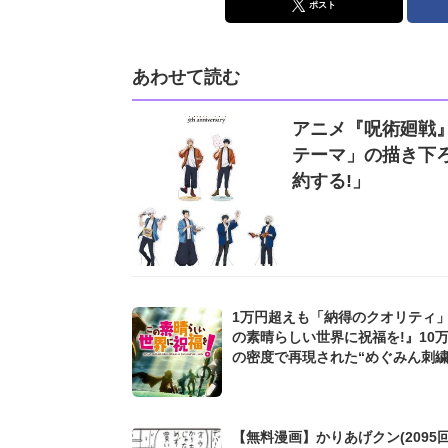
ポスト
あわせて読む
アニメ『呪術廻戦
テーマ」の描き下
約する!」
1万円超えも「納得のクオリティ
の素晴らしい世界に祝福を!』10
の密度で再現された“めぐみん刺
シャツ”にファンも感動
【無料漫画】かりあげクン(2095回