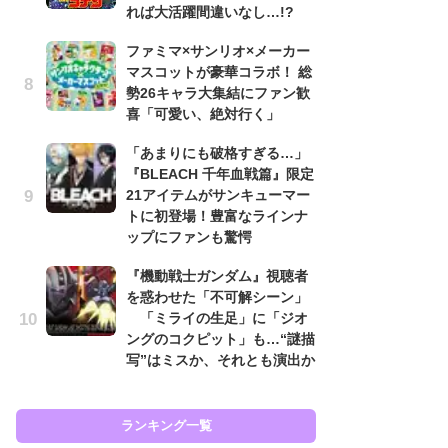
れば大活躍間違いなし…!?
も…
ファミマ×サンリオ×メーカー
「
マスコットが豪華コラボ！ 総
2
勢26キャラ大集結にファン歓
戦
喜「可愛い、絶対行く」
ァ
入
「あまりにも破格すぎる…」
『BLEACH 千年血戦篇』限定
『
21アイテムがサンキューマー
を
トに初登場！豊富なラインナ
「
ップにファンも驚愕
ン
写
『機動戦士ガンダム』視聴者
を惑わせた「不可解シーン」
『
「ミライの生足」に「ジオ
ェ
ングのコクピット」も…“謎描
載
写”はミスか、それとも演出か
喜
ランキング一覧
ラン