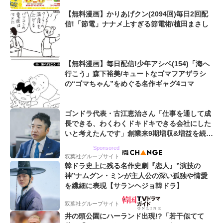
【無料漫画】かりあげクン(2094回)毎日2回配
信!「節電」ナナメ上すぎる節電術/植田まさし
【無料漫画】毎日配信!少年アシベ(154)「海へ
行こう」森下裕美/キュートなゴマフアザラシ
の“ゴマちゃん”をめぐる名作ギャグ4コマ
ゴンドラ代表・古江恵治さん「仕事を通して成
長できる、わくわくドキドキできる会社にした
いと考えたんです」創業来9期増収&増益を続け
るWebマーケティング会社のアイデンティティ
Sponsored
双葉社グループサイト
韓ドラ史上に残る名作史劇『恋人』”演技の
神”ナムグン・ミンが主人公の深い孤独や情愛
を繊細に表現【サランヘジョ韓ドラ】
双葉社グループサイト
井の頭公園にハーランド出現!?「若干似てて