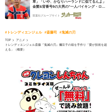
草」「いや、かなりハーランドに似てるんよ」
金髪&背番号9の大男の“一人バイキング・ロ
ー”映像が話題!「元気をもらった」
双葉社グループサイト
#トレンディエンジェル
#斎藤司
#鬼滅の刃
TOP
アニメ
トレンディエンジェル斎藤『鬼滅の刃』禰豆子の箱を手作り「愛が技術を超
える」（概要）