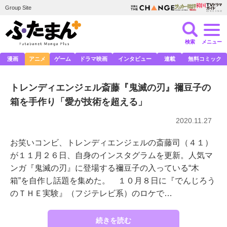
Group Site
検索
メニュー
漫画
アニメ
ゲーム
ドラマ映画
インタビュー
連載
無料コミック
トレンディエンジェル斎藤『鬼滅の刃』禰豆子の
箱を手作り「愛が技術を超える」
2020.11.27
お笑いコンビ、トレンディエンジェルの斎藤司（４１）
が１１月２６日、自身のインスタグラムを更新。人気マ
ンガ『鬼滅の刃』に登場する禰豆子の入っている“木
箱”を自作し話題を集めた。 １０月８日に『でんじろう
のＴＨＥ実験』（フジテレビ系）のロケで…
続きを読む