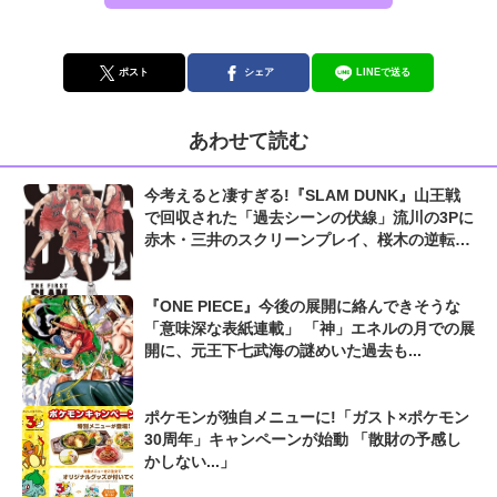
ポスト
シェア
LINEで送る
あわせて読む
今考えると凄すぎる!『SLAM DUNK』山王戦
で回収された「過去シーンの伏線」流川の3Pに
赤木・三井のスクリーンプレイ、桜木の逆転シ
ュートも...
『ONE PIECE』今後の展開に絡んできそうな
「意味深な表紙連載」 「神」エネルの月での展
開に、元王下七武海の謎めいた過去も...
ポケモンが独自メニューに!「ガスト×ポケモン
30周年」キャンペーンが始動 「散財の予感し
かしない...」