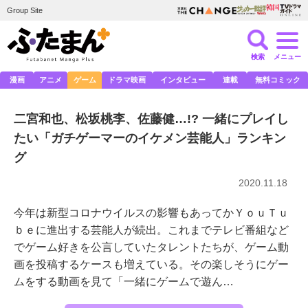
Group Site
検索
メニュー
漫画
アニメ
ゲーム
ドラマ映画
インタビュー
連載
無料コミック
二宮和也、松坂桃李、佐藤健…!? 一緒にプレイし
たい「ガチゲーマーのイケメン芸能人」ランキン
グ
2020.11.18
今年は新型コロナウイルスの影響もあってかＹｏｕＴｕ
ｂｅに進出する芸能人が続出。これまでテレビ番組など
でゲーム好きを公言していたタレントたちが、ゲーム動
画を投稿するケースも増えている。その楽しそうにゲー
ムをする動画を見て「一緒にゲームで遊ん…