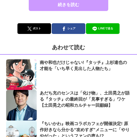
続きを読む
ポスト
シェア
LINEで送る
あわせて読む
南や和也だけじゃない!『タッチ』上杉達也の
才能を「いち早く見出した人物たち」
あだち充のセンスは「化け物」、土田晃之が語
る『タッチ』の最終回が「見事すぎる」ワケ
【土田晃之の昭和カルチャー回顧録】
『ちいかわ』映画コラボカフェが開催決定! 原
作好きなら分かる“攻めすぎ”メニューに「やり
やがった」というファンの声も!?