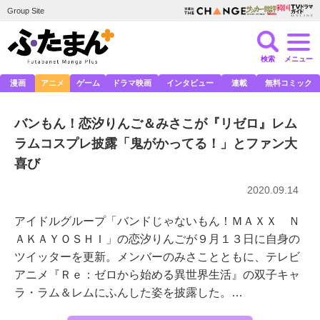
Group Site
検索
メニュー
漫画
アニメ
ゲーム
ドラマ映画
インタビュー
連載
無料コミック
バンもん！恋汐りんご＆みさこが『リゼロ』レム
ラムコスプレ披露「鬼がかってる！」とファン大
喜び
2020.09.14
アイドルグループ「バンドじゃないもん！ＭＡＸＸ Ｎ
ＡＫＡＹＯＳＨＩ」の恋汐りんごが９月１３日に自身の
ツイッターを更新。メンバーのみさことともに、テレビ
アニメ『Ｒｅ：ゼロから始める異世界生活』の双子キャ
ラ・ラム＆レムにふんした姿を披露した。…