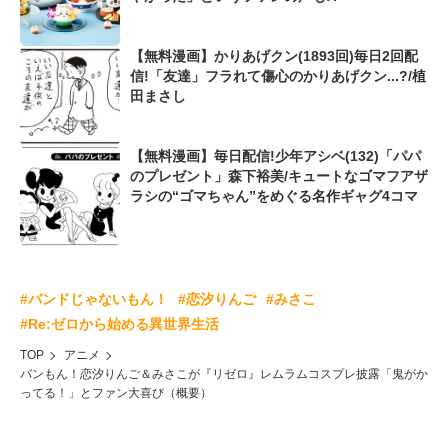
【無料漫画】かりあげクン(1893回)毎日2回配
信!「友達」フラれて傷心のかりあげクン...?/植
田まさし
【無料漫画】毎日配信!少年アシベ(132)「パパ
のプレゼント」森下裕美/キュートなゴマフアザ
ラシの“ゴマちゃん”をめぐる名作ギャグ4コマ
#バンドじゃないもん！
#恋汐りんご
#みさこ
#Re:ゼロから始める異世界生活
TOP
アニメ
バンもん！恋汐りんご＆みさこが『リゼロ』レムラムコスプレ披露「鬼がか
ってる！」とファン大喜び（概要）